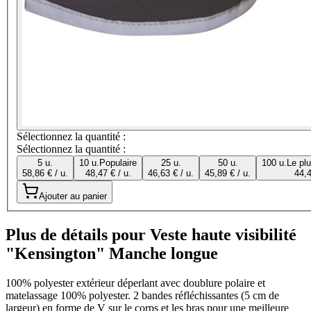
Sélectionnez la quantité :
Sélectionnez la quantité :
5 u.
10 u.
Populaire
25 u.
50 u.
100 u.
Le pl
58,86 € / u.
48,47 € / u.
46,63 € / u.
45,89 € / u.
44,4
Ajouter au panier
Plus de détails pour Veste haute visibilité
"Kensington" Manche longue
100% polyester extérieur déperlant avec doublure polaire et
matelassage 100% polyester. 2 bandes réfléchissantes (5 cm de
largeur) en forme de V sur le corps et les bras pour une meilleure