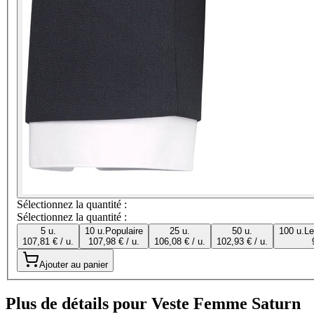
Sélectionnez la quantité :
Sélectionnez la quantité :
5 u.
10 u.
Populaire
25 u.
50 u.
100 u.
Le
107,81 € / u.
107,98 € / u.
106,08 € / u.
102,93 € / u.
Ajouter au panier
Plus de détails pour Veste Femme Saturn