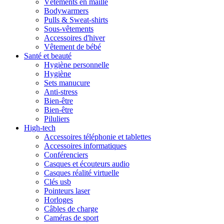
Vêtements en maille
Bodywarmers
Pulls & Sweat-shirts
Sous-vêtements
Accessoires d'hiver
Vêtement de bébé
Santé et beauté
Hygiène personnelle
Hygiène
Sets manucure
Anti-stress
Bien-être
Bien-être
Piluliers
High-tech
Accessoires téléphonie et tablettes
Accessoires informatiques
Conférenciers
Casques et écouteurs audio
Casques réalité virtuelle
Clés usb
Pointeurs laser
Horloges
Câbles de charge
Caméras de sport