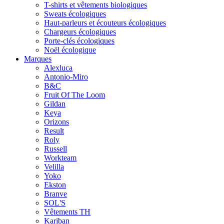
T-shirts et vêtements biologiques
Sweats écologiques
Haut-parleurs et écouteurs écologiques
Chargeurs écologiques
Porte-clés écologiques
Noël écologique
Marques
Alexluca
Antonio-Miro
B&C
Fruit Of The Loom
Gildan
Keya
Orizons
Result
Roly
Russell
Workteam
Velilla
Yoko
Ekston
Branve
SOL'S
Vêtements TH
Kariban