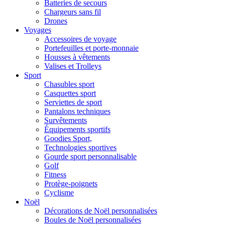
Batteries de secours
Chargeurs sans fil
Drones
Voyages
Accessoires de voyage
Portefeuilles et porte-monnaie
Housses à vêtements
Valises et Trolleys
Sport
Chasubles sport
Casquettes sport
Serviettes de sport
Pantalons techniques
Survêtements
Équipements sportifs
Goodies Sport,
Technologies sportives
Gourde sport personnalisable
Golf
Fitness
Protège-poignets
Cyclisme
Noël
Décorations de Noël personnalisées
Boules de Noël personnalisées