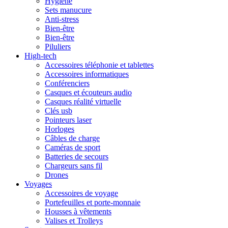
Hygiène
Sets manucure
Anti-stress
Bien-être
Bien-être
Piluliers
High-tech
Accessoires téléphonie et tablettes
Accessoires informatiques
Conférenciers
Casques et écouteurs audio
Casques réalité virtuelle
Clés usb
Pointeurs laser
Horloges
Câbles de charge
Caméras de sport
Batteries de secours
Chargeurs sans fil
Drones
Voyages
Accessoires de voyage
Portefeuilles et porte-monnaie
Housses à vêtements
Valises et Trolleys