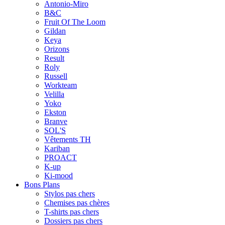
Antonio-Miro
B&C
Fruit Of The Loom
Gildan
Keya
Orizons
Result
Roly
Russell
Workteam
Velilla
Yoko
Ekston
Branve
SOL'S
Vêtements TH
Kariban
PROACT
K-up
Ki-mood
Bons Plans
Stylos pas chers
Chemises pas chères
T-shirts pas chers
Dossiers pas chers