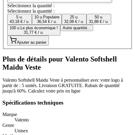
Sélectionnez la quantité :
Sélectionnez la quantité :
5 u.
10 u.
Populaire
25 u.
50 u.
43,18 € / u.
36,54 € / u.
32,08 € / u.
31,88 € / u.
100 u.
Le plus économique !
Autre quantité...
31,77 € / u.
Ajouter au panier
Plus de détails pour Valento Softshell
Maidu Veste
Valento Softshell Maidu Veste à personnaliser avec votre logo à
partir de : 5 unités. Livraison GRATUITE. Rabais de quantité
jusqu'à 60%. Calculez votre prix en ligne
Spécifications techniques
Marque
Valento
Genre
Unisex