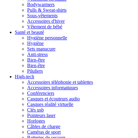
Bodywarmers
Pulls & Sweat-shirts
Sous-vêtements
Accessoires d'hiver
Vêtement de bébé
Santé et beauté
Hygiène personnelle
Hygiène
Sets manucure
Anti-stress
Bien-être
Bien-être
Piluliers
High-tech
Accessoires téléphonie et tablettes
Accessoires informatiques
Conférenciers
Casques et écouteurs audio
Casques réalité virtuelle
Clés usb
Pointeurs laser
Horloges
Câbles de charge
Caméras de sport
Batteries de secours