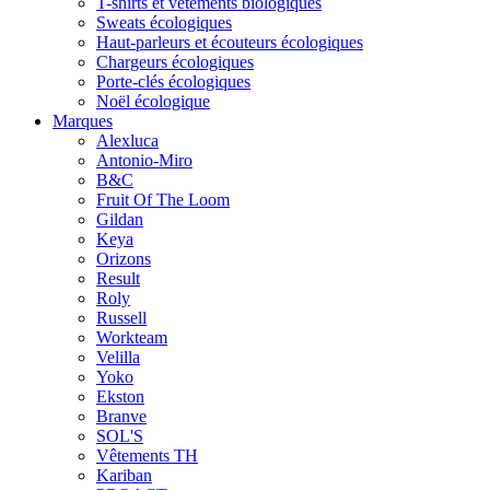
T-shirts et vêtements biologiques
Sweats écologiques
Haut-parleurs et écouteurs écologiques
Chargeurs écologiques
Porte-clés écologiques
Noël écologique
Marques
Alexluca
Antonio-Miro
B&C
Fruit Of The Loom
Gildan
Keya
Orizons
Result
Roly
Russell
Workteam
Velilla
Yoko
Ekston
Branve
SOL'S
Vêtements TH
Kariban