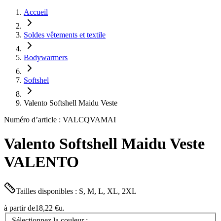
Accueil
Soldes vêtements et textile
Bodywarmers
Softshel
Valento Softshell Maidu Veste
Numéro d’article : VALCQVAMAI
Valento Softshell Maidu Veste
VALENTO
Tailles disponibles : S, M, L, XL, 2XL
à partir de
18,22 €
u.
Sélectionnez la couleur :