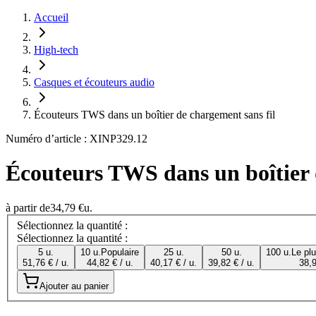
Accueil
High-tech
Casques et écouteurs audio
Écouteurs TWS dans un boîtier de chargement sans fil
Numéro d’article : XINP329.12
Écouteurs TWS dans un boîtier 
à partir de
34,79 €
u.
Sélectionnez la quantité :
Sélectionnez la quantité :
5 u.
10 u.
Populaire
25 u.
50 u.
100 u.
Le pl
51,76 € / u.
44,82 € / u.
40,17 € / u.
39,82 € / u.
38,9
Ajouter au panier