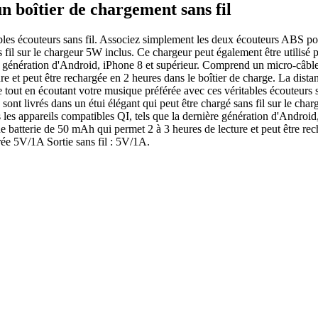
n boîtier de chargement sans fil
ables écouteurs sans fil. Associez simplement les deux écouteurs ABS p
s fil sur le chargeur 5W inclus. Ce chargeur peut également être utilisé 
ère génération d'Android, iPhone 8 et supérieur. Comprend un micro-câbl
re et peut être rechargée en 2 heures dans le boîtier de charge. La dista
ime tout en écoutant votre musique préférée avec ces véritables écouteur
ont livrés dans un étui élégant qui peut être chargé sans fil sur le cha
us les appareils compatibles QI, tels que la dernière génération d'Andr
 batterie de 50 mAh qui permet 2 à 3 heures de lecture et peut être rech
rée 5V/1A Sortie sans fil : 5V/1A.