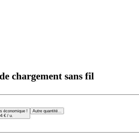
de chargement sans fil
us économique !
Autre quantité...
4 € / u.