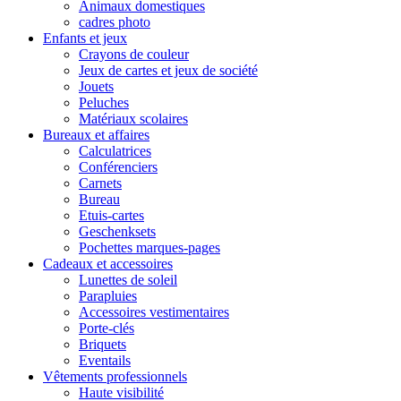
Animaux domestiques
cadres photo
Enfants et jeux
Crayons de couleur
Jeux de cartes et jeux de société
Jouets
Peluches
Matériaux scolaires
Bureaux et affaires
Calculatrices
Conférenciers
Carnets
Bureau
Etuis-cartes
Geschenksets
Pochettes marques-pages
Cadeaux et accessoires
Lunettes de soleil
Parapluies
Accessoires vestimentaires
Porte-clés
Briquets
Eventails
Vêtements professionnels
Haute visibilité