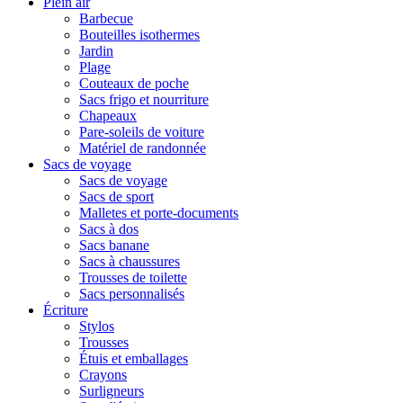
Plein air
Barbecue
Bouteilles isothermes
Jardin
Plage
Couteaux de poche
Sacs frigo et nourriture
Chapeaux
Pare-soleils de voiture
Matériel de randonnée
Sacs de voyage
Sacs de voyage
Sacs de sport
Malletes et porte-documents
Sacs à dos
Sacs banane
Sacs à chaussures
Trousses de toilette
Sacs personnalisés
Écriture
Stylos
Trousses
Étuis et emballages
Crayons
Surligneurs