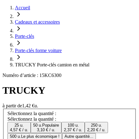
Accueil
Cadeaux et accessoires
Porte-clés
Porte-clés forme voiture
TRUCKY Porte-clés camion en métal
Numéro d’article : 15KC6300
TRUCKY
à partir de
1,42 €
u.
Sélectionnez la quantité :
Sélectionnez la quantité :
25 u.
50 u.
Populaire
100 u.
250 u.
4,57 € / u.
3,10 € / u.
2,37 € / u.
2,20 € / u.
500 u.
Le plus économique !
Autre quantité...