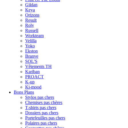
Gildan
Keya
Orizons
Result
Roly
Russell
Workteam
Velilla
Yoko
Ekston
Branve
SOL'S
Vêtements TH
Kariban
PROACT
K-up
Ki-mood
Bons Plans
Stylos pas chers
Chemises pas chères
T-shirts pas chers
Dossiers pas chers
Portefeuilles pas chers
Polaires pas chers