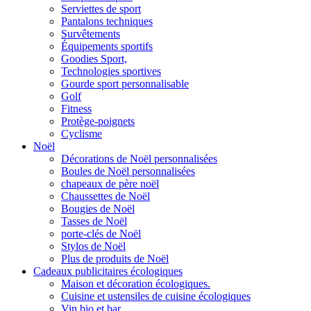
Serviettes de sport
Pantalons techniques
Survêtements
Équipements sportifs
Goodies Sport,
Technologies sportives
Gourde sport personnalisable
Golf
Fitness
Protège-poignets
Cyclisme
Noël
Décorations de Noël personnalisées
Boules de Noël personnalisées
chapeaux de père noël
Chaussettes de Noël
Bougies de Noël
Tasses de Noël
porte-clés de Noël
Stylos de Noël
Plus de produits de Noël
Cadeaux publicitaires écologiques
Maison et décoration écologiques.
Cuisine et ustensiles de cuisine écologiques
Vin bio et bar