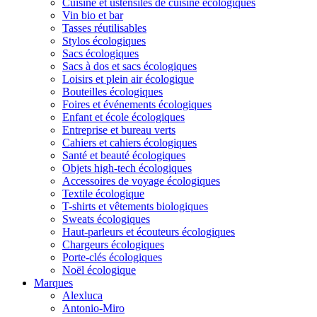
Cuisine et ustensiles de cuisine écologiques
Vin bio et bar
Tasses réutilisables
Stylos écologiques
Sacs écologiques
Sacs à dos et sacs écologiques
Loisirs et plein air écologique
Bouteilles écologiques
Foires et événements écologiques
Enfant et école écologiques
Entreprise et bureau verts
Cahiers et cahiers écologiques
Santé et beauté écologiques
Objets high-tech écologiques
Accessoires de voyage écologiques
Textile écologique
T-shirts et vêtements biologiques
Sweats écologiques
Haut-parleurs et écouteurs écologiques
Chargeurs écologiques
Porte-clés écologiques
Noël écologique
Marques
Alexluca
Antonio-Miro