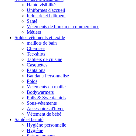
Haute visibilité
Uniformes d'accueil
Industrie et bâtiment
Santé
Vêtements de bureau et commerciaux
Métiers
Soldes vêtements et textile
maillots de bain
Chemises
Tee-shirts
Tabliers de cuisine
Casquettes
Pantalons
Bandana Personnalisé
Polos
Vêtements en maille
Bodywarmers
Pulls & Sweat-shirts
Sous-vêtements
Accessoires d'hiver
Vêtement de bébé
Santé et beauté
Hygiène personnelle
Hygiène
Sets manucure