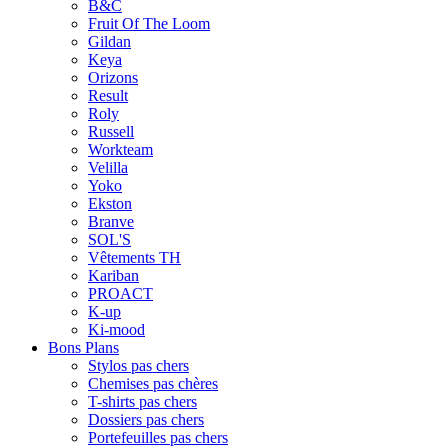
B&C
Fruit Of The Loom
Gildan
Keya
Orizons
Result
Roly
Russell
Workteam
Velilla
Yoko
Ekston
Branve
SOL'S
Vêtements TH
Kariban
PROACT
K-up
Ki-mood
Bons Plans
Stylos pas chers
Chemises pas chères
T-shirts pas chers
Dossiers pas chers
Portefeuilles pas chers