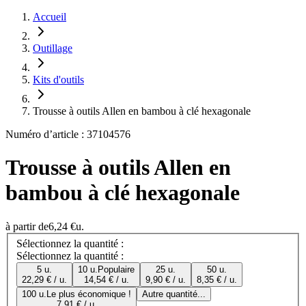
Accueil
Outillage
Kits d'outils
Trousse à outils Allen en bambou à clé hexagonale
Numéro d’article : 37104576
Trousse à outils Allen en
bambou à clé hexagonale
à partir de
6,24 €
u.
Sélectionnez la quantité :
Sélectionnez la quantité :
5 u.
10 u.
Populaire
25 u.
50 u.
22,29 € / u.
14,54 € / u.
9,90 € / u.
8,35 € / u.
100 u.
Le plus économique !
Autre quantité...
7,91 € / u.