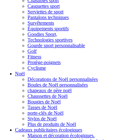
Chasubles sport
Casquettes sport
Serviettes de sport
Pantalons techniques
Survêtements
Équipements sportifs
Goodies Sport,
Technologies sportives
Gourde sport personnalisable
Golf
Fitness
Protège-poignets
Cyclisme
Noël
Décorations de Noël personnalisées
Boules de Noël personnalisées
chapeaux de père noël
Chaussettes de Noël
Bougies de Noël
Tasses de Noël
porte-clés de Noël
Stylos de Noël
Plus de produits de Noël
Cadeaux publicitaires écologiques
Maison et décoration écologiques.