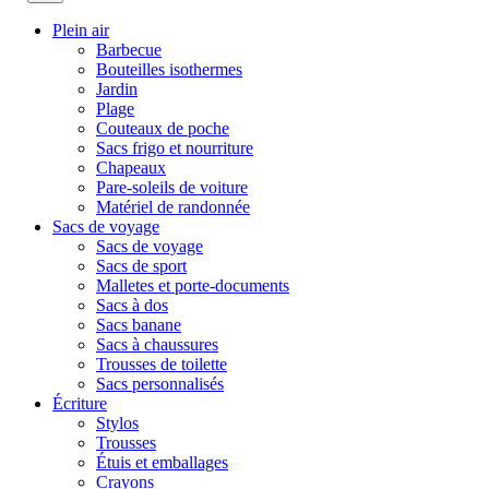
Plein air
Barbecue
Bouteilles isothermes
Jardin
Plage
Couteaux de poche
Sacs frigo et nourriture
Chapeaux
Pare-soleils de voiture
Matériel de randonnée
Sacs de voyage
Sacs de voyage
Sacs de sport
Malletes et porte-documents
Sacs à dos
Sacs banane
Sacs à chaussures
Trousses de toilette
Sacs personnalisés
Écriture
Stylos
Trousses
Étuis et emballages
Crayons