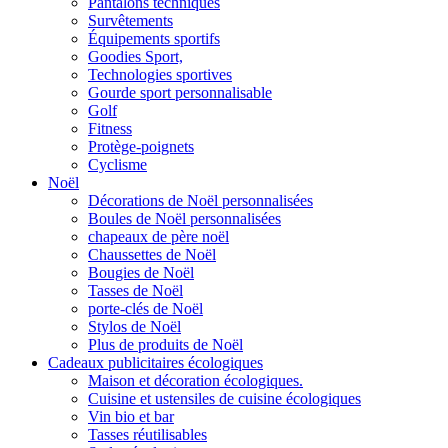
Pantalons techniques
Survêtements
Équipements sportifs
Goodies Sport,
Technologies sportives
Gourde sport personnalisable
Golf
Fitness
Protège-poignets
Cyclisme
Noël
Décorations de Noël personnalisées
Boules de Noël personnalisées
chapeaux de père noël
Chaussettes de Noël
Bougies de Noël
Tasses de Noël
porte-clés de Noël
Stylos de Noël
Plus de produits de Noël
Cadeaux publicitaires écologiques
Maison et décoration écologiques.
Cuisine et ustensiles de cuisine écologiques
Vin bio et bar
Tasses réutilisables