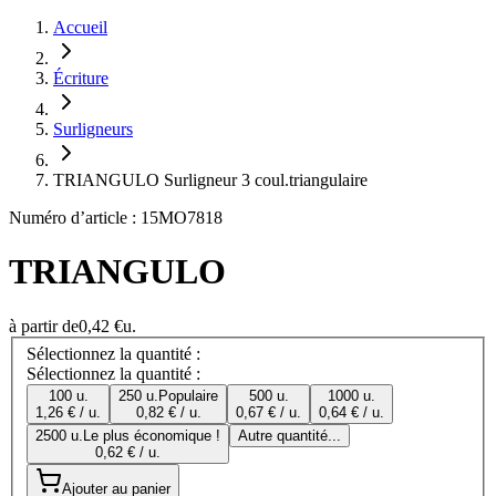
Accueil
Écriture
Surligneurs
TRIANGULO Surligneur 3 coul.triangulaire
Numéro d’article : 15MO7818
TRIANGULO
à partir de
0,42 €
u.
Sélectionnez la quantité :
Sélectionnez la quantité :
100 u.
250 u.
Populaire
500 u.
1000 u.
1,26 € / u.
0,82 € / u.
0,67 € / u.
0,64 € / u.
2500 u.
Le plus économique !
Autre quantité...
0,62 € / u.
Ajouter au panier