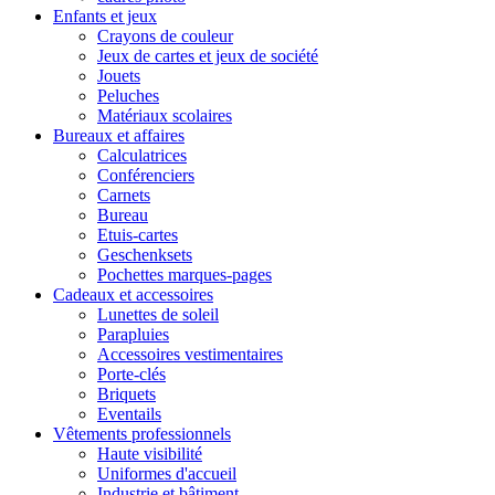
Enfants et jeux
Crayons de couleur
Jeux de cartes et jeux de société
Jouets
Peluches
Matériaux scolaires
Bureaux et affaires
Calculatrices
Conférenciers
Carnets
Bureau
Etuis-cartes
Geschenksets
Pochettes marques-pages
Cadeaux et accessoires
Lunettes de soleil
Parapluies
Accessoires vestimentaires
Porte-clés
Briquets
Eventails
Vêtements professionnels
Haute visibilité
Uniformes d'accueil
Industrie et bâtiment