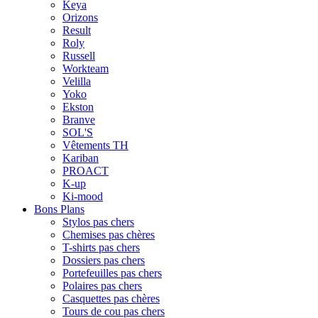
Keya
Orizons
Result
Roly
Russell
Workteam
Velilla
Yoko
Ekston
Branve
SOL'S
Vêtements TH
Kariban
PROACT
K-up
Ki-mood
Bons Plans
Stylos pas chers
Chemises pas chères
T-shirts pas chers
Dossiers pas chers
Portefeuilles pas chers
Polaires pas chers
Casquettes pas chères
Tours de cou pas chers