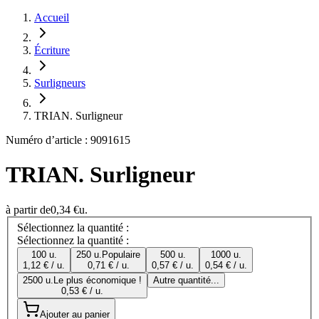
Accueil
Écriture
Surligneurs
TRIAN. Surligneur
Numéro d’article : 9091615
TRIAN. Surligneur
à partir de
0,34 €
u.
Sélectionnez la quantité :
Sélectionnez la quantité :
100 u.
250 u.
Populaire
500 u.
1000 u.
1,12 € / u.
0,71 € / u.
0,57 € / u.
0,54 € / u.
2500 u.
Le plus économique !
Autre quantité...
0,53 € / u.
Ajouter au panier