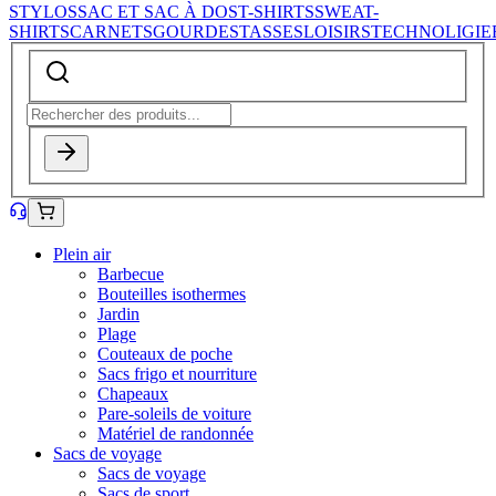
STYLOS
SAC ET SAC À DOS
T-SHIRTS
SWEAT-
SHIRTS
CARNETS
GOURDES
TASSES
LOISIRS
TECHNOLIGIE
Plein air
Barbecue
Bouteilles isothermes
Jardin
Plage
Couteaux de poche
Sacs frigo et nourriture
Chapeaux
Pare-soleils de voiture
Matériel de randonnée
Sacs de voyage
Sacs de voyage
Sacs de sport