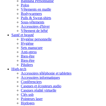
Bandana Personnalisé
Polos
Vêtements en maille
Bodywarmers
Pulls & Sweat-shirts
Sous-vêtements
Accessoires d'hiver
Vêtement de bébé
Santé et beauté
Hygiène personnelle
Hygiène
Sets manucure
Anti-stress
Bien-être
Bien-être
Piluliers
High-tech
Accessoires téléphonie et tablettes
Accessoires informatiques
Conférenciers
Casques et écouteurs audio
Casques réalité virtuelle
Clés usb
Pointeurs laser
Horloges