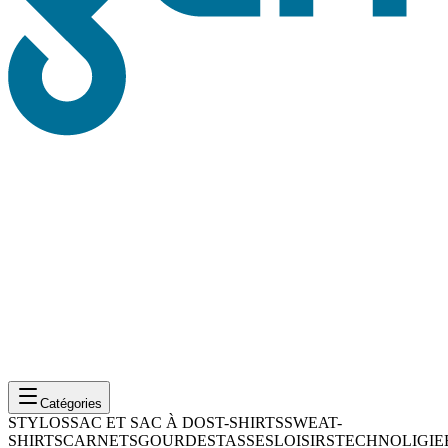
Catégories
STYLOS
SAC ET SAC À DOS
T-SHIRTS
SWEAT-
SHIRTS
CARNETS
GOURDES
TASSES
LOISIRS
TECHNOLIGIE