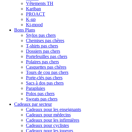
Vêtements TH
Kariban
PROACT
K-up
Ki-mood
Bons Plans
Stylos pas chers
Chemises pas chères
T-shirts pas chers
Dossiers pas chers
Portefeuilles pas chers
Polaires pas chers
Casquettes pas chères
Tours de cou pas chers
Porte-clés pas chers
Sacs à dos pas chers
Parapluies
Polos pas chers
Sweats pas chers
Cadeaux par secteur
Cadeaux pour les enseignants
Cadeaux pour médecins
Cadeaux pour les infirmières
Cadeaux pour cyclistes
Cadeaux pour les joueurs