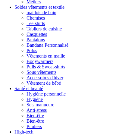
Métiers
Soldes vêtements et textile
maillots de bain
Chemises
Tee-shirts
Tabliers de cuisine
Casquettes
Pantalons
Bandana Personnalisé
Polos
Vêtements en maille
Bodywarmers
Pulls & Sweat-shirts
Sous-vêtements
Accessoires d'hiver
Vêtement de bébé
Santé et beauté
Hygiène personnelle
Hygiène
Sets manucure
Anti-stress
Bien-être
Bien-être
Piluliers
High-tech