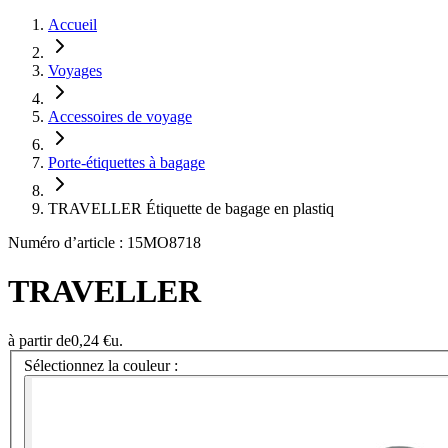
Accueil
Voyages
Accessoires de voyage
Porte-étiquettes à bagage
TRAVELLER Étiquette de bagage en plastiq
Numéro d’article : 15MO8718
TRAVELLER
à partir de
0,24 €
u.
Sélectionnez la couleur :