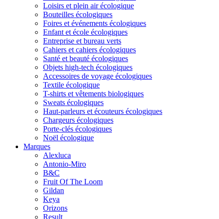
Loisirs et plein air écologique
Bouteilles écologiques
Foires et événements écologiques
Enfant et école écologiques
Entreprise et bureau verts
Cahiers et cahiers écologiques
Santé et beauté écologiques
Objets high-tech écologiques
Accessoires de voyage écologiques
Textile écologique
T-shirts et vêtements biologiques
Sweats écologiques
Haut-parleurs et écouteurs écologiques
Chargeurs écologiques
Porte-clés écologiques
Noël écologique
Marques
Alexluca
Antonio-Miro
B&C
Fruit Of The Loom
Gildan
Keya
Orizons
Result