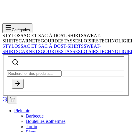
Catégories
STYLOS
SAC ET SAC À DOS
T-SHIRTS
SWEAT-
SHIRTS
CARNETS
GOURDES
TASSES
LOISIRS
TECHNOLIGIE
STYLOS
SAC ET SAC À DOS
T-SHIRTS
SWEAT-
SHIRTS
CARNETS
GOURDES
TASSES
LOISIRS
TECHNOLIGIE
Plein air
Barbecue
Bouteilles isothermes
Jardin
Plage