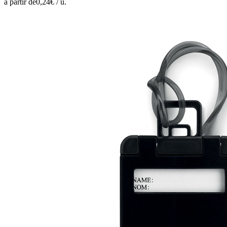
à partir de
0,24
€ /
u.