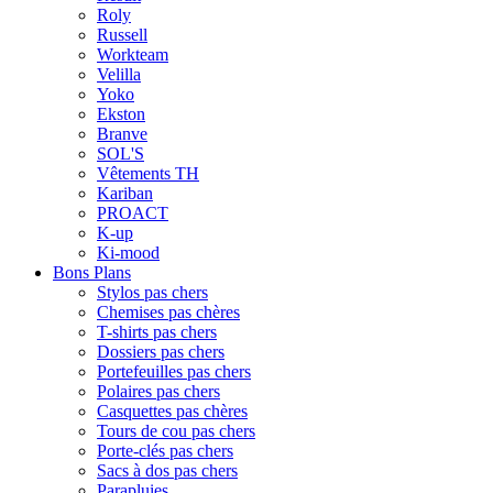
Roly
Russell
Workteam
Velilla
Yoko
Ekston
Branve
SOL'S
Vêtements TH
Kariban
PROACT
K-up
Ki-mood
Bons Plans
Stylos pas chers
Chemises pas chères
T-shirts pas chers
Dossiers pas chers
Portefeuilles pas chers
Polaires pas chers
Casquettes pas chères
Tours de cou pas chers
Porte-clés pas chers
Sacs à dos pas chers
Parapluies