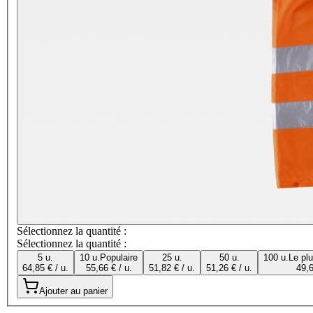
Sélectionnez la quantité :
Sélectionnez la quantité :
5 u.
10 u.
Populaire
25 u.
50 u.
100 u.
Le pl
64,85 € / u.
55,66 € / u.
51,82 € / u.
51,26 € / u.
49,6
Ajouter au panier