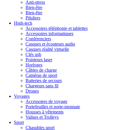
Anti-stress
Bien-être
Bien-être
Piluliers
High-tech
Accessoires téléphonie et tablettes
Accessoires informatiques
Conférenciers
Casques et écouteurs audio
Casques réalité virtuelle
Clés usb
Pointeurs laser
Horloges
Câbles de charge
Caméras de sport
Batteries de secours
Chargeurs sans fil
Drones
Voyages
Accessoires de voyage
Portefeuilles et porte-monnaie
Housses à vêtements
Valises et Trolleys
Sport
Chasubles sport