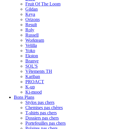
Fruit Of The Loom
Gildan
Keya
Orizons
Result
Roly
Russell
Workteam
Velilla
Yoko
Ekston
Branve
SOL'S
Vêtements TH
Kariban
PROACT
K-up
Ki-mood
Bons Plans
Stylos pas chers
Chemises pas chères
T-shirts pas chers
Dossiers pas chers
Portefeuilles pas chers
Polaires pas chers