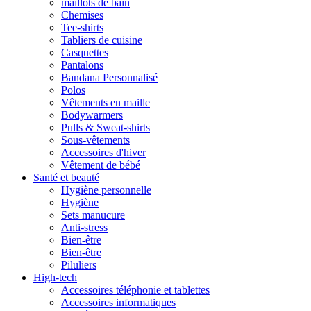
maillots de bain
Chemises
Tee-shirts
Tabliers de cuisine
Casquettes
Pantalons
Bandana Personnalisé
Polos
Vêtements en maille
Bodywarmers
Pulls & Sweat-shirts
Sous-vêtements
Accessoires d'hiver
Vêtement de bébé
Santé et beauté
Hygiène personnelle
Hygiène
Sets manucure
Anti-stress
Bien-être
Bien-être
Piluliers
High-tech
Accessoires téléphonie et tablettes
Accessoires informatiques