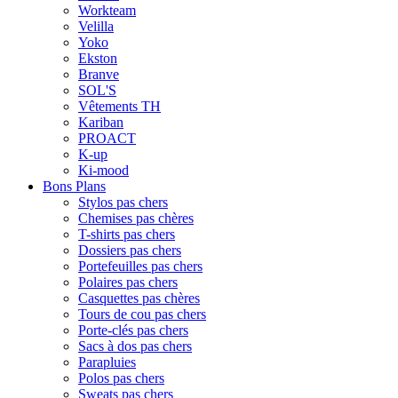
Workteam
Velilla
Yoko
Ekston
Branve
SOL'S
Vêtements TH
Kariban
PROACT
K-up
Ki-mood
Bons Plans
Stylos pas chers
Chemises pas chères
T-shirts pas chers
Dossiers pas chers
Portefeuilles pas chers
Polaires pas chers
Casquettes pas chères
Tours de cou pas chers
Porte-clés pas chers
Sacs à dos pas chers
Parapluies
Polos pas chers
Sweats pas chers