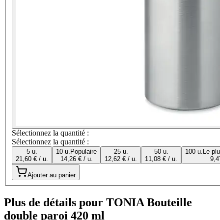
Sélectionnez la quantité :
Sélectionnez la quantité :
5 u.
10 u.
Populaire
25 u.
50 u.
100 u.
Le pl
21,60 € / u.
14,26 € / u.
12,62 € / u.
11,08 € / u.
9,4
Ajouter au panier
Plus de détails pour TONIA Bouteille
double paroi 420 ml