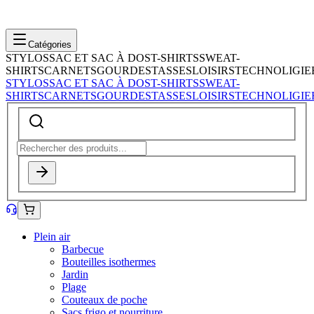
Catégories
STYLOS
SAC ET SAC À DOS
T-SHIRTS
SWEAT-
SHIRTS
CARNETS
GOURDES
TASSES
LOISIRS
TECHNOLIGIE
STYLOS
SAC ET SAC À DOS
T-SHIRTS
SWEAT-
SHIRTS
CARNETS
GOURDES
TASSES
LOISIRS
TECHNOLIGIE
Plein air
Barbecue
Bouteilles isothermes
Jardin
Plage
Couteaux de poche
Sacs frigo et nourriture