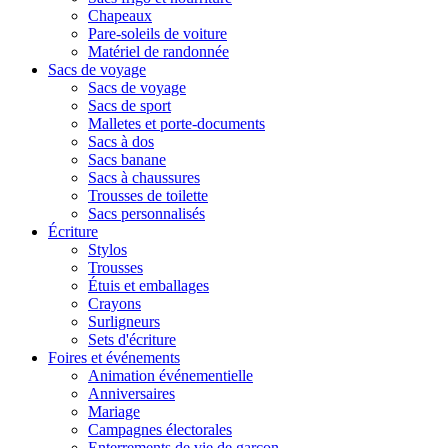
Chapeaux
Pare-soleils de voiture
Matériel de randonnée
Sacs de voyage
Sacs de voyage
Sacs de sport
Malletes et porte-documents
Sacs à dos
Sacs banane
Sacs à chaussures
Trousses de toilette
Sacs personnalisés
Écriture
Stylos
Trousses
Étuis et emballages
Crayons
Surligneurs
Sets d'écriture
Foires et événements
Animation événementielle
Anniversaires
Mariage
Campagnes électorales
Enterrements de vie de garçon