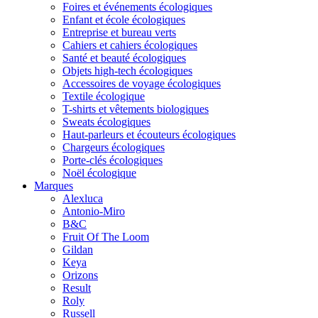
Foires et événements écologiques
Enfant et école écologiques
Entreprise et bureau verts
Cahiers et cahiers écologiques
Santé et beauté écologiques
Objets high-tech écologiques
Accessoires de voyage écologiques
Textile écologique
T-shirts et vêtements biologiques
Sweats écologiques
Haut-parleurs et écouteurs écologiques
Chargeurs écologiques
Porte-clés écologiques
Noël écologique
Marques
Alexluca
Antonio-Miro
B&C
Fruit Of The Loom
Gildan
Keya
Orizons
Result
Roly
Russell