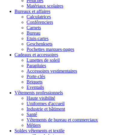
Peluches
Matériaux scolaires
Bureaux et affaires
Calculatrices
Conférenciers
Carnets
Bureau
Etuis-cartes
Geschenksets
Pochettes marques-pages
Cadeaux et accessoires
Lunettes de soleil
Parapluies
Accessoires vestimentaires
Porte-clés
Briquets
Eventails
Vêtements professionnels
Haute visibilité
Uniformes d'accueil
Industrie et bâtiment
Santé
Vêtements de bureau et commerciaux
Métiers
Soldes vêtements et textile