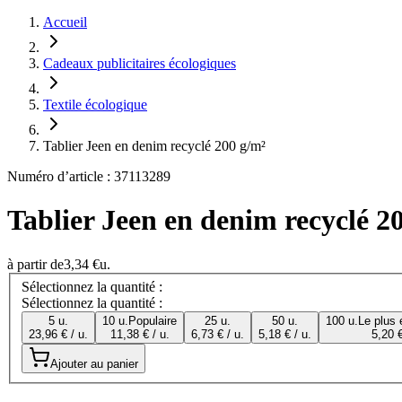
Accueil
Cadeaux publicitaires écologiques
Textile écologique
Tablier Jeen en denim recyclé 200 g/m²
Numéro d’article : 37113289
Tablier Jeen en denim recyclé 2
à partir de
3,34 €
u.
Sélectionnez la quantité :
Sélectionnez la quantité :
5 u.
10 u.
Populaire
25 u.
50 u.
100 u.
Le plus
23,96 € / u.
11,38 € / u.
6,73 € / u.
5,18 € / u.
5,20 €
Ajouter au panier