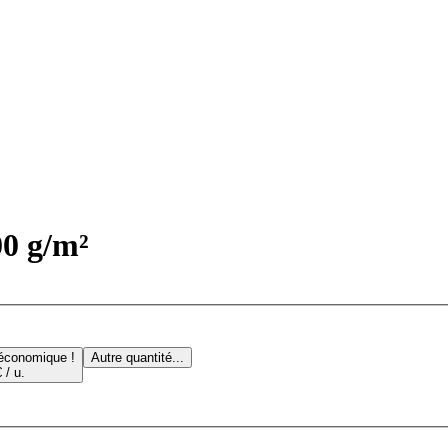
00 g/m²
 économique !
Autre quantité...
 / u.