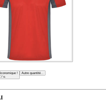
 économique !
Autre quantité...
 / u.
AI