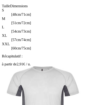
Taille
Dimensions
S
[48cm/71cm]
M
[51cm/72cm]
L
[54cm/73cm]
XL
[57cm/74cm]
XXL
[60cm/75cm]
Récapitulatif :
à partir de
2,91
€ /
u.