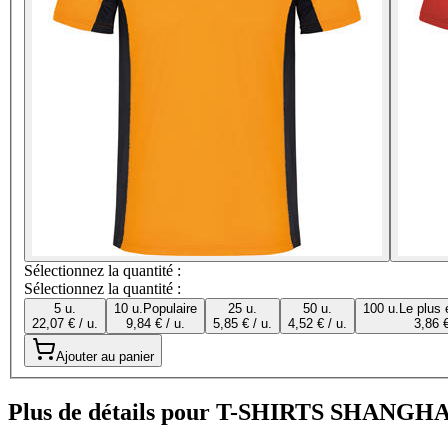
Sélectionnez la quantité :
Sélectionnez la quantité :
5 u.
10 u.
Populaire
25 u.
50 u.
100 u.
Le plus
22,07 € / u.
9,84 € / u.
5,85 € / u.
4,52 € / u.
3,86 €
Ajouter au panier
Plus de détails pour T-SHIRTS SHANGH