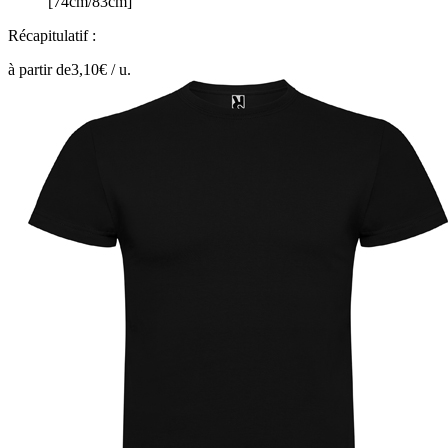
[74cm/83cm]
Récapitulatif :
à partir de
3,10
€ /
u.