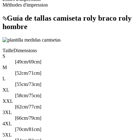
Méthodes d'impression
Guía de tallas camiseta roly braco roly
hombre
Taille
Dimensions
S
[49cm/69cm]
M
[52cm/71cm]
L
[55cm/73cm]
XL
[58cm/75cm]
XXL
[62cm/77cm]
3XL
[66cm/79cm]
4XL
[70cm/81cm]
5XL