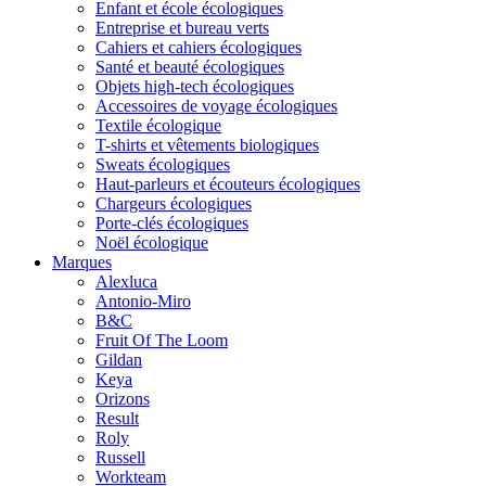
Enfant et école écologiques
Entreprise et bureau verts
Cahiers et cahiers écologiques
Santé et beauté écologiques
Objets high-tech écologiques
Accessoires de voyage écologiques
Textile écologique
T-shirts et vêtements biologiques
Sweats écologiques
Haut-parleurs et écouteurs écologiques
Chargeurs écologiques
Porte-clés écologiques
Noël écologique
Marques
Alexluca
Antonio-Miro
B&C
Fruit Of The Loom
Gildan
Keya
Orizons
Result
Roly
Russell
Workteam