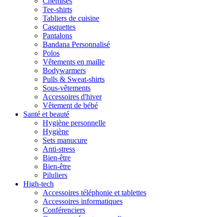
Chemises
Tee-shirts
Tabliers de cuisine
Casquettes
Pantalons
Bandana Personnalisé
Polos
Vêtements en maille
Bodywarmers
Pulls & Sweat-shirts
Sous-vêtements
Accessoires d'hiver
Vêtement de bébé
Santé et beauté
Hygiène personnelle
Hygiène
Sets manucure
Anti-stress
Bien-être
Bien-être
Piluliers
High-tech
Accessoires téléphonie et tablettes
Accessoires informatiques
Conférenciers