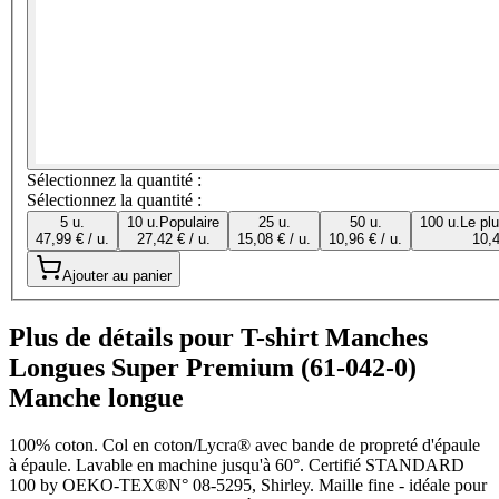
Sélectionnez la quantité :
Sélectionnez la quantité :
5 u.
10 u.
Populaire
25 u.
50 u.
100 u.
Le pl
47,99 € / u.
27,42 € / u.
15,08 € / u.
10,96 € / u.
10,4
Ajouter au panier
Plus de détails pour T-shirt Manches
Longues Super Premium (61-042-0)
Manche longue
100% coton. Col en coton/Lycra® avec bande de propreté d'épaule
à épaule. Lavable en machine jusqu'à 60°. Certifié STANDARD
100 by OEKO-TEX®N° 08-5295, Shirley. Maille fine - idéale pour