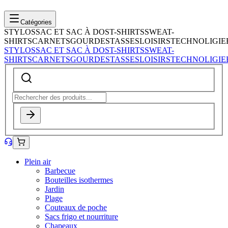
Catégories
STYLOS
SAC ET SAC À DOS
T-SHIRTS
SWEAT-
SHIRTS
CARNETS
GOURDES
TASSES
LOISIRS
TECHNOLIGIE
STYLOS
SAC ET SAC À DOS
T-SHIRTS
SWEAT-
SHIRTS
CARNETS
GOURDES
TASSES
LOISIRS
TECHNOLIGIE
Plein air
Barbecue
Bouteilles isothermes
Jardin
Plage
Couteaux de poche
Sacs frigo et nourriture
Chapeaux