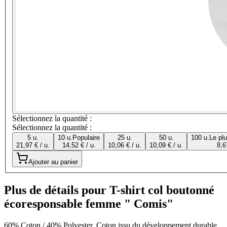
Sélectionnez la quantité :
Sélectionnez la quantité :
5 u.
10 u.
Populaire
25 u.
50 u.
100 u.
Le pl
21,97 € / u.
14,52 € / u.
10,06 € / u.
10,09 € / u.
8,6
Ajouter au panier
Plus de détails pour T-shirt col boutonné
écoresponsable femme " Comis"
60% Coton / 40% Polyester. Coton issu du développement durable