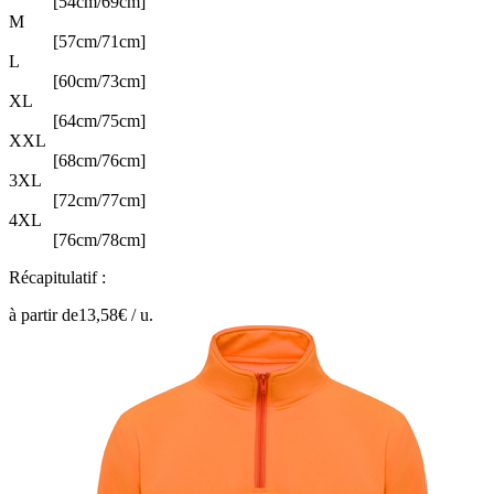
[54cm/69cm]
M
[57cm/71cm]
L
[60cm/73cm]
XL
[64cm/75cm]
XXL
[68cm/76cm]
3XL
[72cm/77cm]
4XL
[76cm/78cm]
Récapitulatif :
à partir de
13,58
€ /
u.