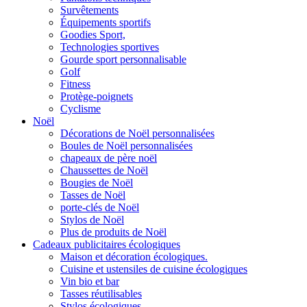
Survêtements
Équipements sportifs
Goodies Sport,
Technologies sportives
Gourde sport personnalisable
Golf
Fitness
Protège-poignets
Cyclisme
Noël
Décorations de Noël personnalisées
Boules de Noël personnalisées
chapeaux de père noël
Chaussettes de Noël
Bougies de Noël
Tasses de Noël
porte-clés de Noël
Stylos de Noël
Plus de produits de Noël
Cadeaux publicitaires écologiques
Maison et décoration écologiques.
Cuisine et ustensiles de cuisine écologiques
Vin bio et bar
Tasses réutilisables
Stylos écologiques