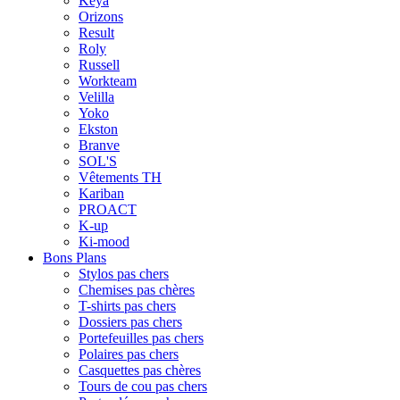
Keya
Orizons
Result
Roly
Russell
Workteam
Velilla
Yoko
Ekston
Branve
SOL'S
Vêtements TH
Kariban
PROACT
K-up
Ki-mood
Bons Plans
Stylos pas chers
Chemises pas chères
T-shirts pas chers
Dossiers pas chers
Portefeuilles pas chers
Polaires pas chers
Casquettes pas chères
Tours de cou pas chers