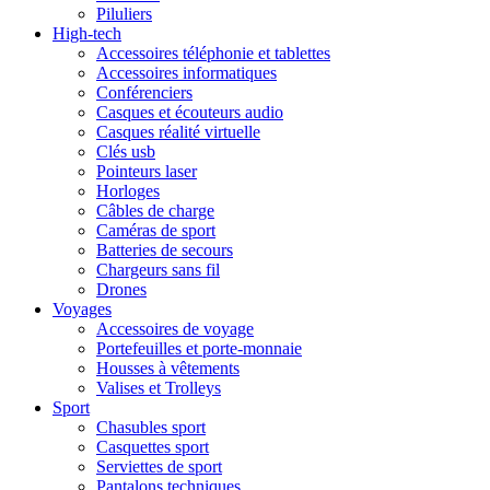
Piluliers
High-tech
Accessoires téléphonie et tablettes
Accessoires informatiques
Conférenciers
Casques et écouteurs audio
Casques réalité virtuelle
Clés usb
Pointeurs laser
Horloges
Câbles de charge
Caméras de sport
Batteries de secours
Chargeurs sans fil
Drones
Voyages
Accessoires de voyage
Portefeuilles et porte-monnaie
Housses à vêtements
Valises et Trolleys
Sport
Chasubles sport
Casquettes sport
Serviettes de sport
Pantalons techniques