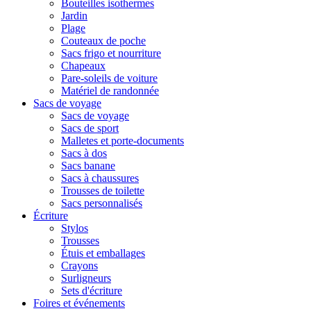
Bouteilles isothermes
Jardin
Plage
Couteaux de poche
Sacs frigo et nourriture
Chapeaux
Pare-soleils de voiture
Matériel de randonnée
Sacs de voyage
Sacs de voyage
Sacs de sport
Malletes et porte-documents
Sacs à dos
Sacs banane
Sacs à chaussures
Trousses de toilette
Sacs personnalisés
Écriture
Stylos
Trousses
Étuis et emballages
Crayons
Surligneurs
Sets d'écriture
Foires et événements