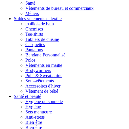
Santé
Vêtements de bureau et commerciaux
Métiers
Soldes vêtements et textile
maillots de bain
Chemises
Tee-shirts
Tabliers de cuisine
Casquettes
Pantalons
Bandana Personnalisé
Polos
Vêtements en maille
Bodywarmers
Pulls & Sweat-shirts
Sous-vêtements
Accessoires d'hiver
Vêtement de bébé
Santé et beauté
Hygiène personnelle
Hygiène
Sets manucure
Anti-stress
Bien-être
Bien-être