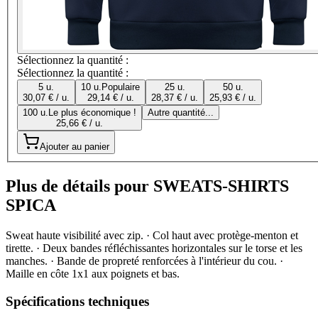
Sélectionnez la quantité :
Sélectionnez la quantité :
5 u.
10 u.
Populaire
25 u.
50 u.
30,07 € / u.
29,14 € / u.
28,37 € / u.
25,93 € / u.
100 u.
Le plus économique !
Autre quantité...
25,66 € / u.
Ajouter au panier
Plus de détails pour SWEATS-SHIRTS
SPICA
Sweat haute visibilité avec zip. · Col haut avec protège-menton et
tirette. · Deux bandes réfléchissantes horizontales sur le torse et les
manches. · Bande de propreté renforcées à l'intérieur du cou. ·
Maille en côte 1x1 aux poignets et bas.
Spécifications techniques