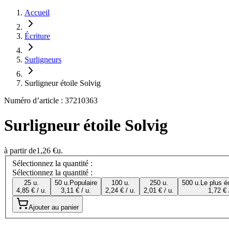
Accueil
Écriture
Surligneurs
Surligneur étoile Solvig
Numéro d’article : 37210363
Surligneur étoile Solvig
à partir de
1,26 €
u.
Sélectionnez la quantité :
Sélectionnez la quantité :
25 u.
50 u.
Populaire
100 u.
250 u.
500 u.
Le plus é
4,85 € / u.
3,11 € / u.
2,24 € / u.
2,01 € / u.
1,72 € 
Ajouter au panier