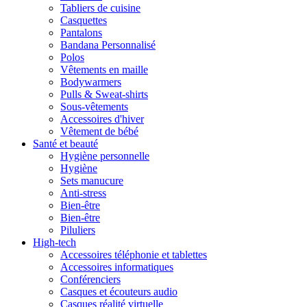
Tabliers de cuisine
Casquettes
Pantalons
Bandana Personnalisé
Polos
Vêtements en maille
Bodywarmers
Pulls & Sweat-shirts
Sous-vêtements
Accessoires d'hiver
Vêtement de bébé
Santé et beauté
Hygiène personnelle
Hygiène
Sets manucure
Anti-stress
Bien-être
Bien-être
Piluliers
High-tech
Accessoires téléphonie et tablettes
Accessoires informatiques
Conférenciers
Casques et écouteurs audio
Casques réalité virtuelle