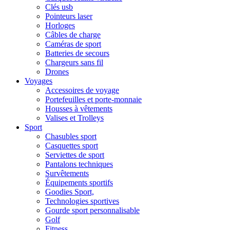
Clés usb
Pointeurs laser
Horloges
Câbles de charge
Caméras de sport
Batteries de secours
Chargeurs sans fil
Drones
Voyages
Accessoires de voyage
Portefeuilles et porte-monnaie
Housses à vêtements
Valises et Trolleys
Sport
Chasubles sport
Casquettes sport
Serviettes de sport
Pantalons techniques
Survêtements
Équipements sportifs
Goodies Sport,
Technologies sportives
Gourde sport personnalisable
Golf
Fitness