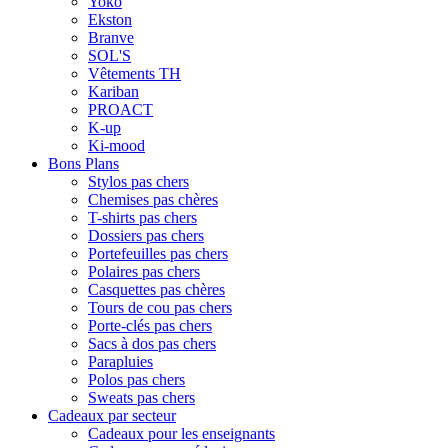
Yoko
Ekston
Branve
SOL'S
Vêtements TH
Kariban
PROACT
K-up
Ki-mood
Bons Plans
Stylos pas chers
Chemises pas chères
T-shirts pas chers
Dossiers pas chers
Portefeuilles pas chers
Polaires pas chers
Casquettes pas chères
Tours de cou pas chers
Porte-clés pas chers
Sacs à dos pas chers
Parapluies
Polos pas chers
Sweats pas chers
Cadeaux par secteur
Cadeaux pour les enseignants