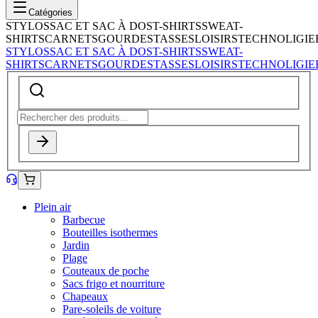
Catégories
STYLOS
SAC ET SAC À DOS
T-SHIRTS
SWEAT-
SHIRTS
CARNETS
GOURDES
TASSES
LOISIRS
TECHNOLIGIE
STYLOS
SAC ET SAC À DOS
T-SHIRTS
SWEAT-
SHIRTS
CARNETS
GOURDES
TASSES
LOISIRS
TECHNOLIGIE
Plein air
Barbecue
Bouteilles isothermes
Jardin
Plage
Couteaux de poche
Sacs frigo et nourriture
Chapeaux
Pare-soleils de voiture