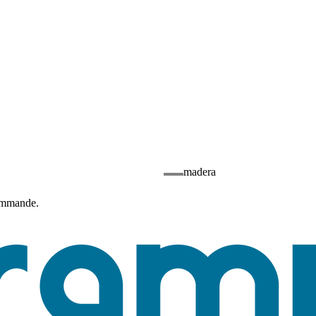
madera
commande.