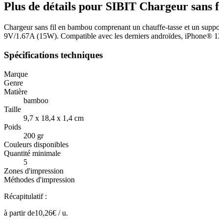
Plus de détails pour SIBIT Chargeur sans 
Chargeur sans fil en bambou comprenant un chauffe-tasse et un support 
9V/1.67A (15W). Compatible avec les derniers androïdes, iPhone® 12,
Spécifications techniques
Marque
Genre
Matière
bamboo
Taille
9,7 x 18,4 x 1,4 cm
Poids
200 gr
Couleurs disponibles
Quantité minimale
5
Zones d'impression
Méthodes d'impression
Récapitulatif :
à partir de
10,26
€ /
u.