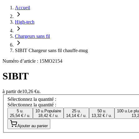
Accueil
High-tech
Chargeurs sans fil
SIBIT Chargeur sans fil chauffe-mug
Numéro d’article : 15MO2154
SIBIT
à partir de
10,26 €
u.
Sélectionnez la quantité :
Sélectionnez la quantité :
5 u.
10 u.
Populaire
25 u.
50 u.
100 u.
Le pl
25,54 € / u.
18,42 € / u.
14,14 € / u.
13,32 € / u.
13,2
Ajouter au panier