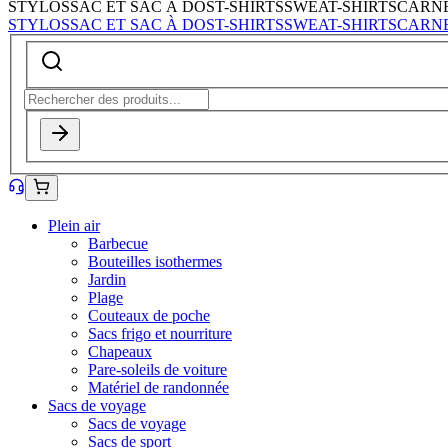
STYLOS
SAC ET SAC À DOS
T-SHIRTS
SWEAT-SHIRTS
CARN
STYLOS
SAC ET SAC À DOS
T-SHIRTS
SWEAT-SHIRTS
CARN
Plein air
Barbecue
Bouteilles isothermes
Jardin
Plage
Couteaux de poche
Sacs frigo et nourriture
Chapeaux
Pare-soleils de voiture
Matériel de randonnée
Sacs de voyage
Sacs de voyage
Sacs de sport