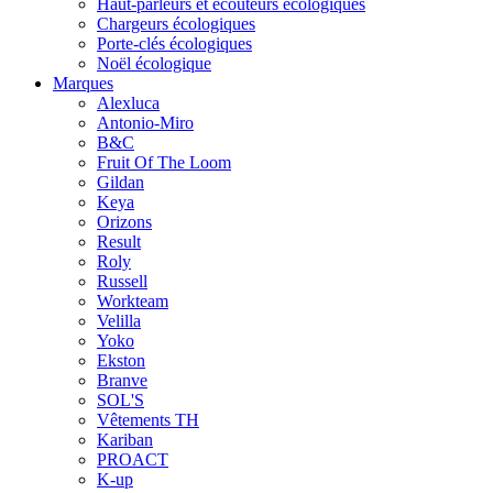
Haut-parleurs et écouteurs écologiques
Chargeurs écologiques
Porte-clés écologiques
Noël écologique
Marques
Alexluca
Antonio-Miro
B&C
Fruit Of The Loom
Gildan
Keya
Orizons
Result
Roly
Russell
Workteam
Velilla
Yoko
Ekston
Branve
SOL'S
Vêtements TH
Kariban
PROACT
K-up