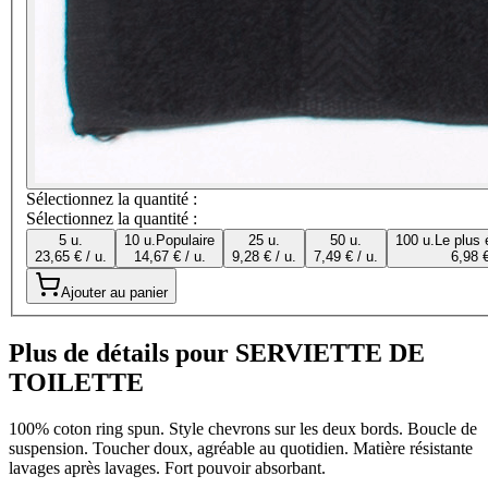
Sélectionnez la quantité :
Sélectionnez la quantité :
5 u.
10 u.
Populaire
25 u.
50 u.
100 u.
Le plus
23,65 € / u.
14,67 € / u.
9,28 € / u.
7,49 € / u.
6,98 €
Ajouter au panier
Plus de détails pour SERVIETTE DE
TOILETTE
100% coton ring spun. Style chevrons sur les deux bords. Boucle de
suspension. Toucher doux, agréable au quotidien. Matière résistante
lavages après lavages. Fort pouvoir absorbant.