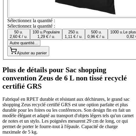
Sélectionnez la quantité :
Sélectionnez la quantité :
50 u.
100 u.
Populaire
250 u.
500 u.
1000 u.
Le plu
2,60 € / u.
1,29 € / u.
1,11 € / u.
0,96 € / u.
0,82 
Autre quantité...
Ajouter au panier
Plus de détails pour Sac shopping
convention Zeus de 6 L non tissé recyclé
certifié GRS
Fabriqué en RPET durable et résistant aux déchirures, le grand sac
shopping Zeus recyclé certifié GRS est une option parfaite et plus
durable pour les foires ou les conférences. Son design fin en fait un
modèle élégant et adapté au transport d'objets légers tels qu'un carnet
de notes et un stylo. Les poignées mesurent 29 cm de long, ce qui
permet de porter le fourre-tout à l'épaule. Capacité de charge
maximale de 5 kg.