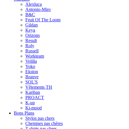
Alexluca
Antonio-Miro
B&C
Fruit Of The Loom
Gildan
Keya
Orizons
Result
Roly
Russell
Workteam
Velilla
Yoko
Ekston
Branve
SOL'S
Vêtements TH
Kariban
PROACT
K-up
Ki-mood
Bons Plans
Stylos pas chers
Chemises pas chères
T-shirts pas chers