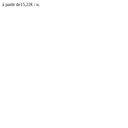
à partir de
15,22
€ /
u.