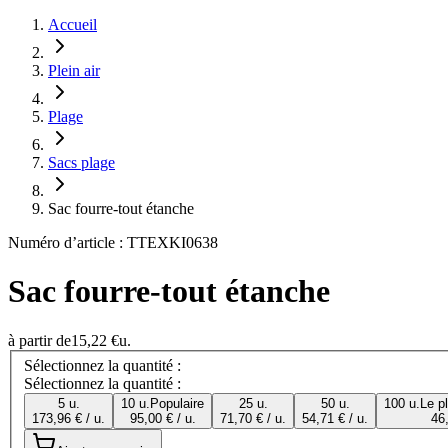
Accueil
Plein air
Plage
Sacs plage
Sac fourre-tout étanche
Numéro d’article : TTEXKI0638
Sac fourre-tout étanche
à partir de
15,22 €
u.
Sélectionnez la quantité :
Sélectionnez la quantité :
5 u.
10 u.
Populaire
25 u.
50 u.
100 u.
Le p
173,96 € / u.
95,00 € / u.
71,70 € / u.
54,71 € / u.
46,