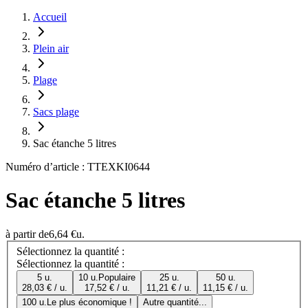
Accueil
Plein air
Plage
Sacs plage
Sac étanche 5 litres
Numéro d’article : TTEXKI0644
Sac étanche 5 litres
à partir de
6,64 €
u.
Sélectionnez la quantité :
Sélectionnez la quantité :
5 u.
10 u.
Populaire
25 u.
50 u.
28,03 € / u.
17,52 € / u.
11,21 € / u.
11,15 € / u.
100 u.
Le plus économique !
Autre quantité...