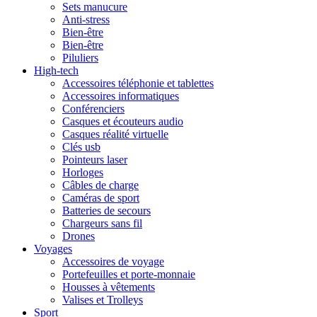
Sets manucure
Anti-stress
Bien-être
Bien-être
Piluliers
High-tech
Accessoires téléphonie et tablettes
Accessoires informatiques
Conférenciers
Casques et écouteurs audio
Casques réalité virtuelle
Clés usb
Pointeurs laser
Horloges
Câbles de charge
Caméras de sport
Batteries de secours
Chargeurs sans fil
Drones
Voyages
Accessoires de voyage
Portefeuilles et porte-monnaie
Housses à vêtements
Valises et Trolleys
Sport