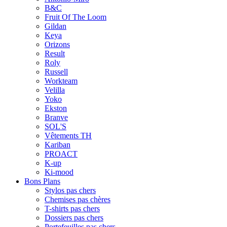
B&C
Fruit Of The Loom
Gildan
Keya
Orizons
Result
Roly
Russell
Workteam
Velilla
Yoko
Ekston
Branve
SOL'S
Vêtements TH
Kariban
PROACT
K-up
Ki-mood
Bons Plans
Stylos pas chers
Chemises pas chères
T-shirts pas chers
Dossiers pas chers
Portefeuilles pas chers