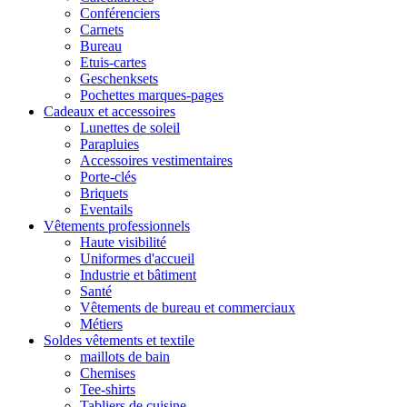
Conférenciers
Carnets
Bureau
Etuis-cartes
Geschenksets
Pochettes marques-pages
Cadeaux et accessoires
Lunettes de soleil
Parapluies
Accessoires vestimentaires
Porte-clés
Briquets
Eventails
Vêtements professionnels
Haute visibilité
Uniformes d'accueil
Industrie et bâtiment
Santé
Vêtements de bureau et commerciaux
Métiers
Soldes vêtements et textile
maillots de bain
Chemises
Tee-shirts
Tabliers de cuisine