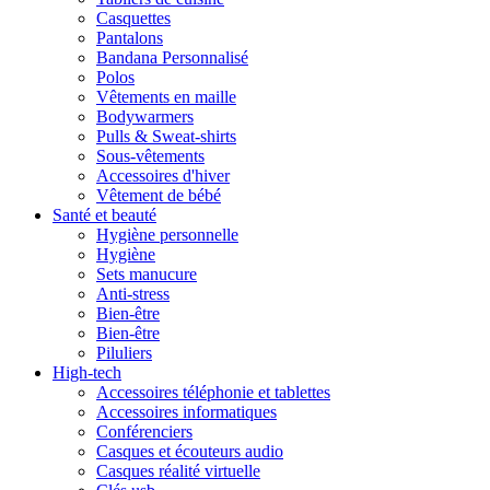
Casquettes
Pantalons
Bandana Personnalisé
Polos
Vêtements en maille
Bodywarmers
Pulls & Sweat-shirts
Sous-vêtements
Accessoires d'hiver
Vêtement de bébé
Santé et beauté
Hygiène personnelle
Hygiène
Sets manucure
Anti-stress
Bien-être
Bien-être
Piluliers
High-tech
Accessoires téléphonie et tablettes
Accessoires informatiques
Conférenciers
Casques et écouteurs audio
Casques réalité virtuelle