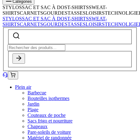
Catégories
STYLOS
SAC ET SAC À DOS
T-SHIRTS
SWEAT-
SHIRTS
CARNETS
GOURDES
TASSES
LOISIRS
TECHNOLIGIE
STYLOS
SAC ET SAC À DOS
T-SHIRTS
SWEAT-
SHIRTS
CARNETS
GOURDES
TASSES
LOISIRS
TECHNOLIGIE
Plein air
Barbecue
Bouteilles isothermes
Jardin
Plage
Couteaux de poche
Sacs frigo et nourriture
Chapeaux
Pare-soleils de voiture
Matériel de randonnée