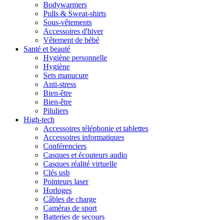
Bodywarmers
Pulls & Sweat-shirts
Sous-vêtements
Accessoires d'hiver
Vêtement de bébé
Santé et beauté
Hygiène personnelle
Hygiène
Sets manucure
Anti-stress
Bien-être
Bien-être
Piluliers
High-tech
Accessoires téléphonie et tablettes
Accessoires informatiques
Conférenciers
Casques et écouteurs audio
Casques réalité virtuelle
Clés usb
Pointeurs laser
Horloges
Câbles de charge
Caméras de sport
Batteries de secours