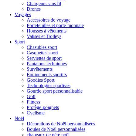
Chargeurs sans fil
Drones
Voyages
Accessoires de voyage
Portefeuilles et porte-monnaie
Housses à vêtements
Valises et Trolleys
Sport
Chasubles sport
Casquettes sport
Serviettes de sport
Pantalons techniques
Survêtements
Équipements sportifs
Goodies Sport,
Technologies sportives
Gourde sport personnalisable
Golf
Fitness
Protège-poignets
Cyclisme
Noël
Décorations de Noël personnalisées
Boules de Noël personnalisées
chapeaux de père noël