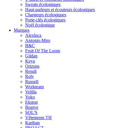
Sweats écologiques
Haut-parleurs et écouteurs écologiques
Chargeurs écologiques
Porte-clés écologiques
Noël écologique
Marques
Alexluca
Antonio-Miro
B&C
Fruit Of The Loom
Gildan
Keya
Orizons
Result
Roly
Russell
Workteam
Velilla
Yoko
Ekston
Branve
SOL'S
Vêtements TH
Kariban
PROACT