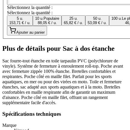
Sélectionnez la quantité :
Sélectionnez la quantité :
5 u.
10 u.
Populaire
25 u.
50 u.
100 u.
Le p
153,71 € / u.
88,05 € / u.
65,82 € / u.
53,09 € / u.
46,
Ajouter au panier
Plus de détails pour Sac à dos étanche
Sac fourre-tout étanche en toile tarpaulin PVC (polychlorure de
vinyle). Système de fermeture à enroulement roll-top. Poche avant
avec fermeture zippée 100% étanche. Bretelles confortables et
respirantes. Poche côté en maille filet. Parfait pour les sports
aquatiques, en mer ou pour des virées en moto. Toile et fermeture
étanches, sac adapté aux sports aquatiques et à la moto. Bretelles
confortables en maille respirante afin de garantir un maximum
d'aisance. Poche côté en maille filet, offrant un rangement
supplémentaire facile d'accès.
Spécifications techniques
Marque