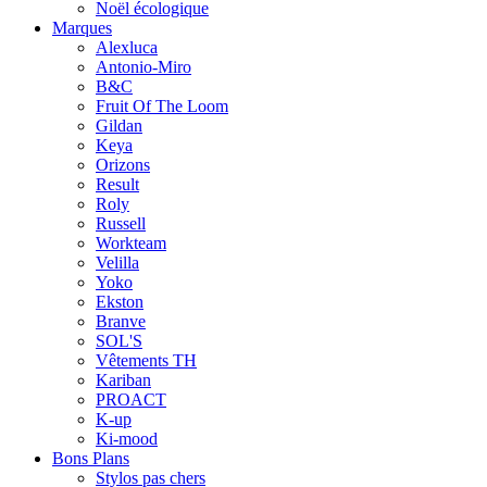
Noël écologique
Marques
Alexluca
Antonio-Miro
B&C
Fruit Of The Loom
Gildan
Keya
Orizons
Result
Roly
Russell
Workteam
Velilla
Yoko
Ekston
Branve
SOL'S
Vêtements TH
Kariban
PROACT
K-up
Ki-mood
Bons Plans
Stylos pas chers