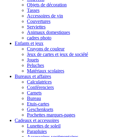
Objets de décoration
Tasses
Accessoires de vin
Couvertures
Serviettes
Animaux domestiques
cadres photo
Enfants et jeux
Crayons de couleur
Jeux de cartes et jeux de société
Jouets
Peluches
Matériaux scolaires
Bureaux et affaires
Calculatrices
Conférenciers
Carnets
Bureau
Etuis-cartes
Geschenksets
Pochettes marques-pages
Cadeaux et accessoires
Lunettes de soleil
Parapluies
Accessoires vestimentaires