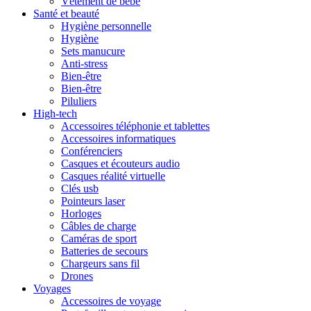
Vêtement de bébé
Santé et beauté
Hygiène personnelle
Hygiène
Sets manucure
Anti-stress
Bien-être
Bien-être
Piluliers
High-tech
Accessoires téléphonie et tablettes
Accessoires informatiques
Conférenciers
Casques et écouteurs audio
Casques réalité virtuelle
Clés usb
Pointeurs laser
Horloges
Câbles de charge
Caméras de sport
Batteries de secours
Chargeurs sans fil
Drones
Voyages
Accessoires de voyage