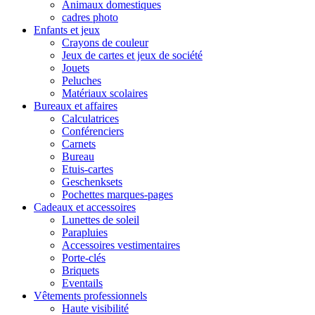
Animaux domestiques
cadres photo
Enfants et jeux
Crayons de couleur
Jeux de cartes et jeux de société
Jouets
Peluches
Matériaux scolaires
Bureaux et affaires
Calculatrices
Conférenciers
Carnets
Bureau
Etuis-cartes
Geschenksets
Pochettes marques-pages
Cadeaux et accessoires
Lunettes de soleil
Parapluies
Accessoires vestimentaires
Porte-clés
Briquets
Eventails
Vêtements professionnels
Haute visibilité