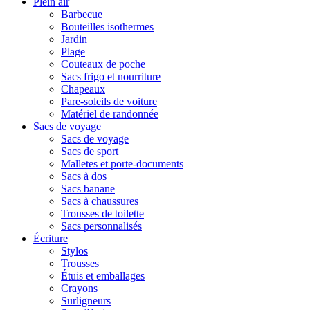
Plein air
Barbecue
Bouteilles isothermes
Jardin
Plage
Couteaux de poche
Sacs frigo et nourriture
Chapeaux
Pare-soleils de voiture
Matériel de randonnée
Sacs de voyage
Sacs de voyage
Sacs de sport
Malletes et porte-documents
Sacs à dos
Sacs banane
Sacs à chaussures
Trousses de toilette
Sacs personnalisés
Écriture
Stylos
Trousses
Étuis et emballages
Crayons
Surligneurs