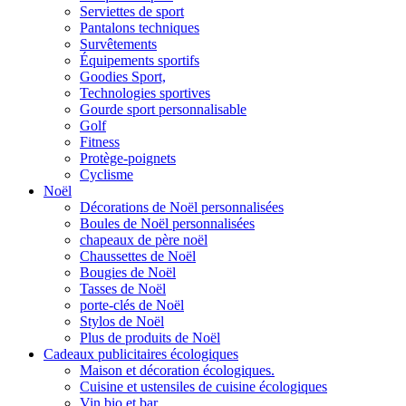
Serviettes de sport
Pantalons techniques
Survêtements
Équipements sportifs
Goodies Sport,
Technologies sportives
Gourde sport personnalisable
Golf
Fitness
Protège-poignets
Cyclisme
Noël
Décorations de Noël personnalisées
Boules de Noël personnalisées
chapeaux de père noël
Chaussettes de Noël
Bougies de Noël
Tasses de Noël
porte-clés de Noël
Stylos de Noël
Plus de produits de Noël
Cadeaux publicitaires écologiques
Maison et décoration écologiques.
Cuisine et ustensiles de cuisine écologiques
Vin bio et bar