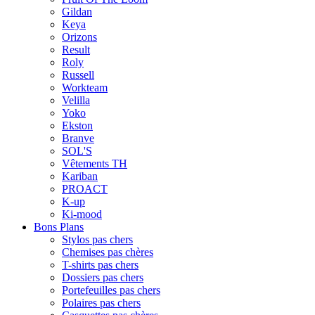
Gildan
Keya
Orizons
Result
Roly
Russell
Workteam
Velilla
Yoko
Ekston
Branve
SOL'S
Vêtements TH
Kariban
PROACT
K-up
Ki-mood
Bons Plans
Stylos pas chers
Chemises pas chères
T-shirts pas chers
Dossiers pas chers
Portefeuilles pas chers
Polaires pas chers