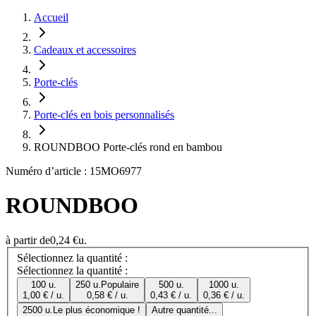
Accueil
Cadeaux et accessoires
Porte-clés
Porte-clés en bois personnalisés
ROUNDBOO Porte-clés rond en bambou
Numéro d’article : 15MO6977
ROUNDBOO
à partir de
0,24 €
u.
Sélectionnez la quantité :
Sélectionnez la quantité :
100 u.
250 u.
Populaire
500 u.
1000 u.
1,00 € / u.
0,58 € / u.
0,43 € / u.
0,36 € / u.
2500 u.
Le plus économique !
Autre quantité...