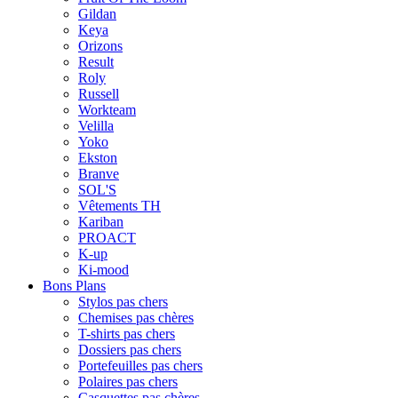
Gildan
Keya
Orizons
Result
Roly
Russell
Workteam
Velilla
Yoko
Ekston
Branve
SOL'S
Vêtements TH
Kariban
PROACT
K-up
Ki-mood
Bons Plans
Stylos pas chers
Chemises pas chères
T-shirts pas chers
Dossiers pas chers
Portefeuilles pas chers
Polaires pas chers
Casquettes pas chères