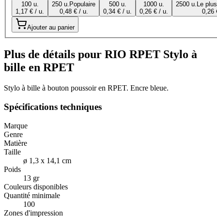
100 u.
250 u.
Populaire
500 u.
1000 u.
2500 u.
Le plu
1,17 € / u.
0,48 € / u.
0,34 € / u.
0,26 € / u.
0,26 
Ajouter au panier
Plus de détails pour RIO RPET Stylo à
bille en RPET
Stylo à bille à bouton poussoir en RPET. Encre bleue.
Spécifications techniques
Marque
Genre
Matière
Taille
ø 1,3 x 14,1 cm
Poids
13 gr
Couleurs disponibles
Quantité minimale
100
Zones d'impression