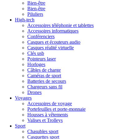
Bien-être
Bien-être
Piluliers
High-tech
Accessoires téléphonie et tablettes
Accessoires informatiques
Conférenciers
Casques et écouteurs audio
Casques réalité virtuelle
Clés usb
Pointeurs laser
Horloges
Câbles de charge
Caméras de sport
Batteries de secours
Chargeurs sans fil
Drones
Voyages
Accessoires de voyage
Portefeuilles et porte-monnaie
Housses à vêtements
Valises et Trolleys
Sport
Chasubles sport
Casquettes sport