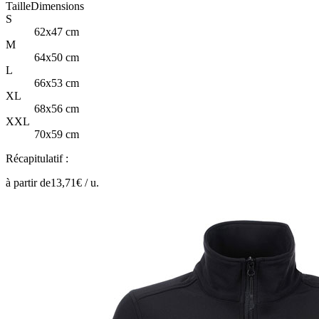
Taille
Dimensions
S
62x47 cm
M
64x50 cm
L
66x53 cm
XL
68x56 cm
XXL
70x59 cm
Récapitulatif :
à partir de
13,71
€ /
u.