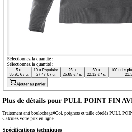
Sélectionnez la quantité :
Sélectionnez la quantité :
5 u.
10 u.
Populaire
25 u.
50 u.
100 u.
Le pl
35,91 € / u.
27,47 € / u.
25,85 € / u.
22,12 € / u.
21,3
Ajouter au panier
Plus de détails pour PULL POINT FIN
Traitement anti boulochage#Col, poignets et taille côtelés PULL P
Calculez votre prix en ligne
Spécifications techniques