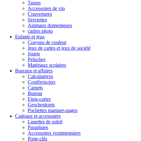
Tasses
Accessoires de vin
Couvertures
Serviettes
Animaux domestiques
cadres photo
Enfants et jeux
Crayons de couleur
Jeux de cartes et jeux de société
Jouets
Peluches
Matériaux scolaires
Bureaux et affaires
Calculatrices
Conférenciers
Carnets
Bureau
Etuis-cartes
Geschenksets
Pochettes marques-pages
Cadeaux et accessoires
Lunettes de soleil
Parapluies
Accessoires vestimentaires
Porte-clés