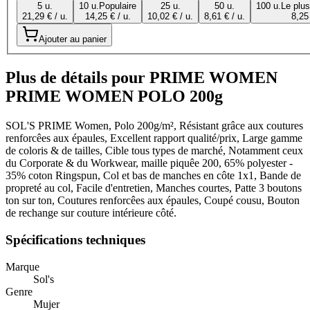
5 u.
10 u.
Populaire
25 u.
50 u.
100 u.
Le plu
21,29 € / u.
14,25 € / u.
10,02 € / u.
8,61 € / u.
8,25 
Ajouter au panier
Plus de détails pour PRIME WOMEN
PRIME WOMEN POLO 200g
SOL'S PRIME Women, Polo 200g/m², Résistant grâce aux coutures
renforcêes aux épaules, Excellent rapport qualité/prix, Large gamme
de coloris & de tailles, Cible tous types de marché, Notamment ceux
du Corporate & du Workwear, maille piquêe 200, 65% polyester -
35% coton Ringspun, Col et bas de manches en côte 1x1, Bande de
propreté au col, Facile d'entretien, Manches courtes, Patte 3 boutons
ton sur ton, Coutures renforcêes aux épaules, Coupé cousu, Bouton
de rechange sur couture intérieure côté.
Spécifications techniques
Marque
Sol's
Genre
Mujer