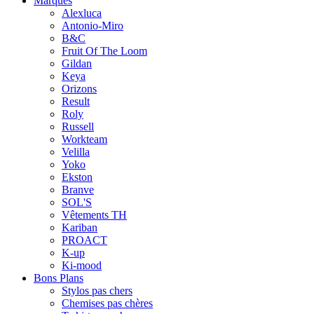
Marques
Alexluca
Antonio-Miro
B&C
Fruit Of The Loom
Gildan
Keya
Orizons
Result
Roly
Russell
Workteam
Velilla
Yoko
Ekston
Branve
SOL'S
Vêtements TH
Kariban
PROACT
K-up
Ki-mood
Bons Plans
Stylos pas chers
Chemises pas chères