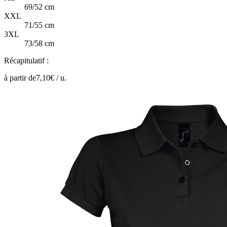
69/52 cm
XXL
71/55 cm
3XL
73/58 cm
Récapitulatif :
à partir de
7,10
€ /
u.