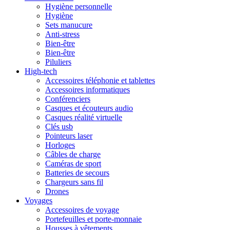
Hygiène personnelle
Hygiène
Sets manucure
Anti-stress
Bien-être
Bien-être
Piluliers
High-tech
Accessoires téléphonie et tablettes
Accessoires informatiques
Conférenciers
Casques et écouteurs audio
Casques réalité virtuelle
Clés usb
Pointeurs laser
Horloges
Câbles de charge
Caméras de sport
Batteries de secours
Chargeurs sans fil
Drones
Voyages
Accessoires de voyage
Portefeuilles et porte-monnaie
Housses à vêtements