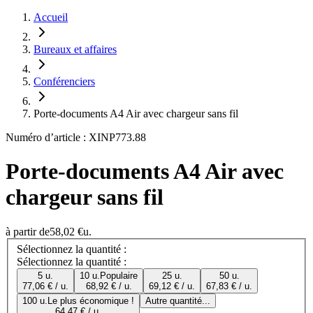
Accueil
Bureaux et affaires
Conférenciers
Porte-documents A4 Air avec chargeur sans fil
Numéro d’article : XINP773.88
Porte-documents A4 Air avec
chargeur sans fil
à partir de
58,02 €
u.
Sélectionnez la quantité :
Sélectionnez la quantité :
5 u.
10 u.
Populaire
25 u.
50 u.
77,06 € / u.
68,92 € / u.
69,12 € / u.
67,83 € / u.
100 u.
Le plus économique !
Autre quantité...
64,47 € / u.