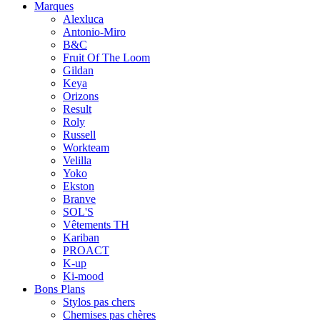
Marques
Alexluca
Antonio-Miro
B&C
Fruit Of The Loom
Gildan
Keya
Orizons
Result
Roly
Russell
Workteam
Velilla
Yoko
Ekston
Branve
SOL'S
Vêtements TH
Kariban
PROACT
K-up
Ki-mood
Bons Plans
Stylos pas chers
Chemises pas chères