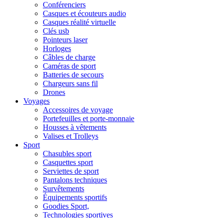
Conférenciers
Casques et écouteurs audio
Casques réalité virtuelle
Clés usb
Pointeurs laser
Horloges
Câbles de charge
Caméras de sport
Batteries de secours
Chargeurs sans fil
Drones
Voyages
Accessoires de voyage
Portefeuilles et porte-monnaie
Housses à vêtements
Valises et Trolleys
Sport
Chasubles sport
Casquettes sport
Serviettes de sport
Pantalons techniques
Survêtements
Équipements sportifs
Goodies Sport,
Technologies sportives