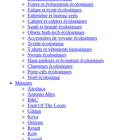
Foires et événements écologiques
Enfant et école écologiques
Entreprise et bureau verts
Cahiers et cahiers écologiques
Santé et beauté écologiques
Objets high-tech écologiques
Accessoires de voyage écologiques
Textile écologique
T-shirts et vêtements biologiques
Sweats écologiques
Haut-parleurs et écouteurs écologiques
Chargeurs écologiques
Porte-clés écologiques
Noël écologique
Marques
Alexluca
Antonio-Miro
B&C
Fruit Of The Loom
Gildan
Keya
Orizons
Result
Roly
Russell