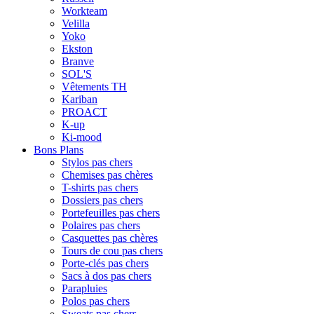
Workteam
Velilla
Yoko
Ekston
Branve
SOL'S
Vêtements TH
Kariban
PROACT
K-up
Ki-mood
Bons Plans
Stylos pas chers
Chemises pas chères
T-shirts pas chers
Dossiers pas chers
Portefeuilles pas chers
Polaires pas chers
Casquettes pas chères
Tours de cou pas chers
Porte-clés pas chers
Sacs à dos pas chers
Parapluies
Polos pas chers
Sweats pas chers