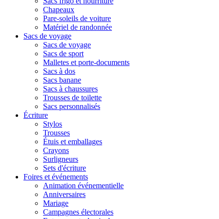
Sacs frigo et nourriture
Chapeaux
Pare-soleils de voiture
Matériel de randonnée
Sacs de voyage
Sacs de voyage
Sacs de sport
Malletes et porte-documents
Sacs à dos
Sacs banane
Sacs à chaussures
Trousses de toilette
Sacs personnalisés
Écriture
Stylos
Trousses
Étuis et emballages
Crayons
Surligneurs
Sets d'écriture
Foires et événements
Animation événementielle
Anniversaires
Mariage
Campagnes électorales