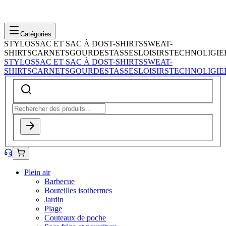
Catégories
STYLOS
SAC ET SAC À DOS
T-SHIRTS
SWEAT-
SHIRTS
CARNETS
GOURDES
TASSES
LOISIRS
TECHNOLIGIE
STYLOS
SAC ET SAC À DOS
T-SHIRTS
SWEAT-
SHIRTS
CARNETS
GOURDES
TASSES
LOISIRS
TECHNOLIGIE
Plein air
Barbecue
Bouteilles isothermes
Jardin
Plage
Couteaux de poche