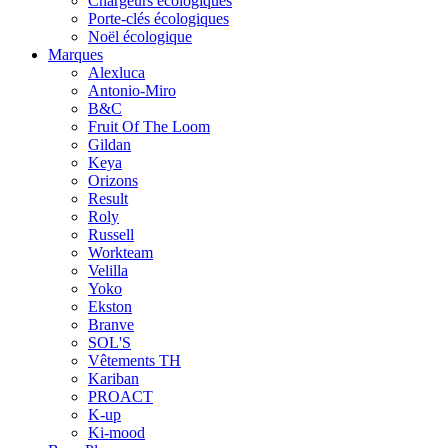
Chargeurs écologiques
Porte-clés écologiques
Noël écologique
Marques
Alexluca
Antonio-Miro
B&C
Fruit Of The Loom
Gildan
Keya
Orizons
Result
Roly
Russell
Workteam
Velilla
Yoko
Ekston
Branve
SOL'S
Vêtements TH
Kariban
PROACT
K-up
Ki-mood