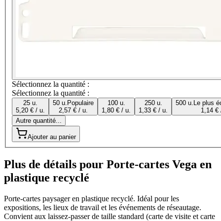
Sélectionnez la quantité :
Sélectionnez la quantité :
25 u.
50 u.
Populaire
100 u.
250 u.
500 u.
Le plus é
5,20 € / u.
2,57 € / u.
1,80 € / u.
1,33 € / u.
1,14 € 
Autre quantité...
Ajouter au panier
Plus de détails pour Porte-cartes Vega en
plastique recyclé
Porte-cartes paysager en plastique recyclé. Idéal pour les
expositions, les lieux de travail et les événements de réseautage.
Convient aux laissez-passer de taille standard (carte de visite et carte