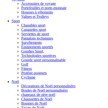
Accessoires de voyage
Portefeuilles et porte-monnaie
Housses à vêtements
Valises et Trolleys
Sport
Chasubles sport
Casquettes sport
Serviettes de sport
Pantalons techniques
Survêtements
Équipements sportifs
Goodies Sport,
Technologies sportives
Gourde sport personnalisable
Golf
Fitness
Protège-poignets
Cyclisme
Noël
Décorations de Noël personnalisées
Boules de Noël personnalisées
chapeaux de père noël
Chaussettes de Noël
Bougies de Noël
Tasses de Noël