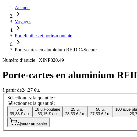
Accueil
Voyages
Portefeuilles et porte-monnaie
Porte-cartes en aluminium RFID C-Secure
Numéro d’article : XINP820.49
Porte-cartes en aluminium RFI
à partir de
24,27 €
u.
Sélectionnez la quantité :
Sélectionnez la quantité :
5 u.
10 u.
Populaire
25 u.
50 u.
100 u.
Le pl
39,88 € / u.
33,15 € / u.
28,63 € / u.
27,53 € / u.
26,7
Ajouter au panier