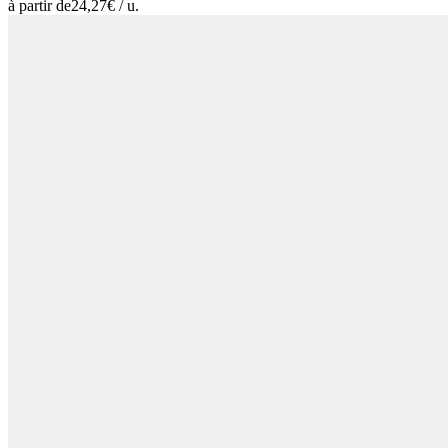
à partir de
24,27
€ /
u.