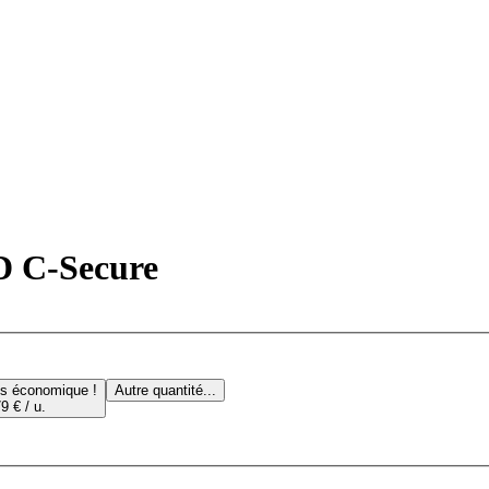
D C-Secure
us économique !
Autre quantité...
9 € / u.