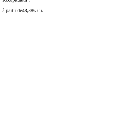
à partir de
48,38
€ /
u.