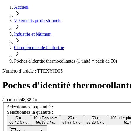
Accueil
Vêtements professionnels
Industrie et bâtiment
Compléments de l'industrie
Poches d'identité thermocollantes (1 unité = pack de 50)
Numéro d’article : TTEXYID05
Poches d'identité thermocollante
à partir de
48,38 €
u.
Sélectionnez la quantité :
Sélectionnez la quantité :
5 u.
10 u.
Populaire
25 u.
50 u.
100 u.
Le pl
65,42 € / u.
56,19 € / u.
54,77 € / u.
53,29 € / u.
51,7