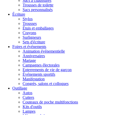
Sacs à chaussures
Trousses de toilette
Sacs personnalisés
Écriture
Stylos
Trousses
Étuis et emballages
Crayons
Surligneurs
Sets d'écriture
Foires et événements
Animation événementielle
Anniversaires
Mariage
Campagnes électorales
Enterrements de vie de garçon
Événements sportifs
Manifestation
Congrès, salons et colloques
Outillage
Autos
Cutters
Couteaux de poche multifonctions
Kits d'outils
Lampes