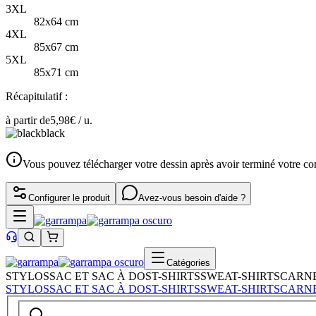
3XL
82x64 cm
4XL
85x67 cm
5XL
85x71 cm
Récapitulatif :
à partir de
5,98
€ /
u.
black
Vous pouvez télécharger votre dessin après avoir terminé votre 
Configurer le produit
Avez-vous besoin d'aide ?
Catégories
STYLOS
SAC ET SAC À DOS
T-SHIRTS
SWEAT-SHIRTS
CARN
STYLOS
SAC ET SAC À DOS
T-SHIRTS
SWEAT-SHIRTS
CARN