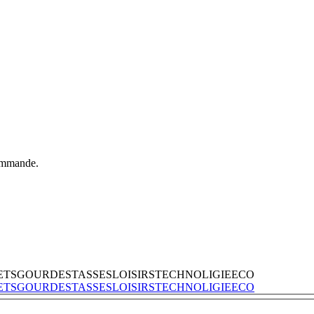
commande.
ETS
GOURDES
TASSES
LOISIRS
TECHNOLIGIE
ECO
ETS
GOURDES
TASSES
LOISIRS
TECHNOLIGIE
ECO