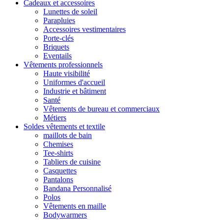
Cadeaux et accessoires
Lunettes de soleil
Parapluies
Accessoires vestimentaires
Porte-clés
Briquets
Eventails
Vêtements professionnels
Haute visibilité
Uniformes d'accueil
Industrie et bâtiment
Santé
Vêtements de bureau et commerciaux
Métiers
Soldes vêtements et textile
maillots de bain
Chemises
Tee-shirts
Tabliers de cuisine
Casquettes
Pantalons
Bandana Personnalisé
Polos
Vêtements en maille
Bodywarmers