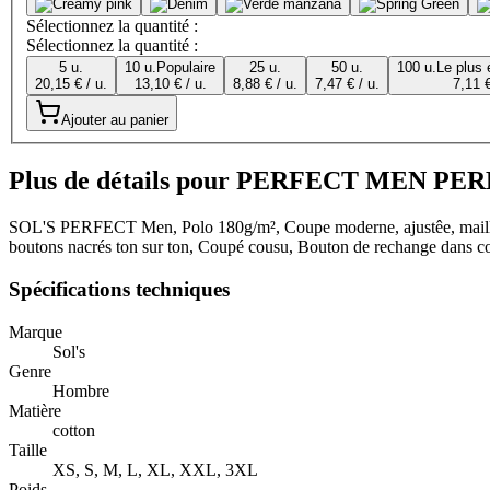
Sélectionnez la quantité :
Sélectionnez la quantité :
5 u.
10 u.
Populaire
25 u.
50 u.
100 u.
Le plus
20,15 € / u.
13,10 € / u.
8,88 € / u.
7,47 € / u.
7,11 €
Ajouter au panier
Plus de détails pour PERFECT MEN P
SOL'S PERFECT Men, Polo 180g/m², Coupe moderne, ajustêe, maille p
boutons nacrés ton sur ton, Coupé cousu, Bouton de rechange dans cou
Spécifications techniques
Marque
Sol's
Genre
Hombre
Matière
cotton
Taille
XS, S, M, L, XL, XXL, 3XL
Poids