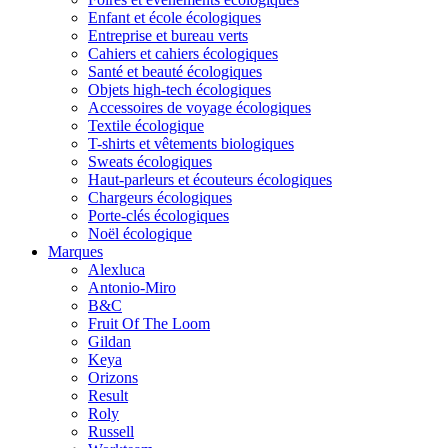
Enfant et école écologiques
Entreprise et bureau verts
Cahiers et cahiers écologiques
Santé et beauté écologiques
Objets high-tech écologiques
Accessoires de voyage écologiques
Textile écologique
T-shirts et vêtements biologiques
Sweats écologiques
Haut-parleurs et écouteurs écologiques
Chargeurs écologiques
Porte-clés écologiques
Noël écologique
Marques
Alexluca
Antonio-Miro
B&C
Fruit Of The Loom
Gildan
Keya
Orizons
Result
Roly
Russell