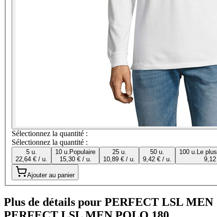
Sélectionnez la quantité :
Sélectionnez la quantité :
5 u.
10 u.
Populaire
25 u.
50 u.
100 u.
Le plu
22,64 € / u.
15,30 € / u.
10,89 € / u.
9,42 € / u.
9,12 
Ajouter au panier
Plus de détails pour PERFECT LSL MEN
PERFECT LSL MEN POLO 180