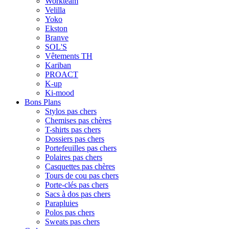
Workteam
Velilla
Yoko
Ekston
Branve
SOL'S
Vêtements TH
Kariban
PROACT
K-up
Ki-mood
Bons Plans
Stylos pas chers
Chemises pas chères
T-shirts pas chers
Dossiers pas chers
Portefeuilles pas chers
Polaires pas chers
Casquettes pas chères
Tours de cou pas chers
Porte-clés pas chers
Sacs à dos pas chers
Parapluies
Polos pas chers
Sweats pas chers