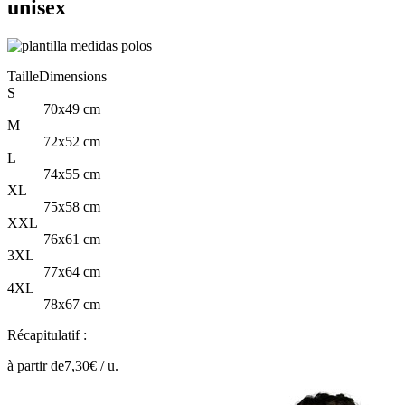
unisex
Taille
Dimensions
S
70x49 cm
M
72x52 cm
L
74x55 cm
XL
75x58 cm
XXL
76x61 cm
3XL
77x64 cm
4XL
78x67 cm
Récapitulatif :
à partir de
7,30
€ /
u.