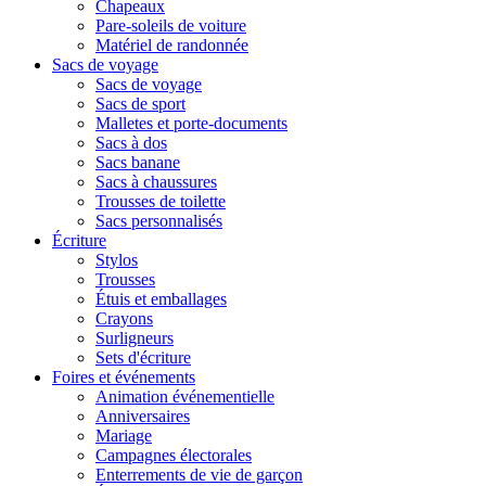
Chapeaux
Pare-soleils de voiture
Matériel de randonnée
Sacs de voyage
Sacs de voyage
Sacs de sport
Malletes et porte-documents
Sacs à dos
Sacs banane
Sacs à chaussures
Trousses de toilette
Sacs personnalisés
Écriture
Stylos
Trousses
Étuis et emballages
Crayons
Surligneurs
Sets d'écriture
Foires et événements
Animation événementielle
Anniversaires
Mariage
Campagnes électorales
Enterrements de vie de garçon