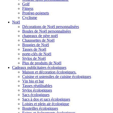
Golf
Fitness
Protège-poignets
Cyclisme
Noël
Décorations de Noël personnalisées
Boules de Noël personnalisées
chapeaux de père noël
Chaussettes de Noël
Bougies de Noël
Tasses de Noël
porte-clés de Noël
Stylos de Noël
Plus de produits de Noël
Cadeaux publicitaires écologiques
Maison et décoration écologiques.
Cuisine et ustensiles de cuisine écologiques
Vin bio et bar
Tasses réutilisables
Stylos écologiques
Sacs écologiques
Sacs à dos et sacs écologiques
Loisirs et plein air écologique
Bouteilles écologiques
Foires et événements écologiques