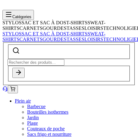
Catégories
STYLOS
SAC ET SAC À DOS
T-SHIRTS
SWEAT-
SHIRTS
CARNETS
GOURDES
TASSES
LOISIRS
TECHNOLIGIE
STYLOS
SAC ET SAC À DOS
T-SHIRTS
SWEAT-
SHIRTS
CARNETS
GOURDES
TASSES
LOISIRS
TECHNOLIGIE
Plein air
Barbecue
Bouteilles isothermes
Jardin
Plage
Couteaux de poche
Sacs frigo et nourriture