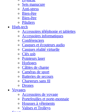
Sets manucure
Anti-stress
Bien-être
Bien-être
Piluliers
High-tech
Accessoires téléphonie et tablettes
Accessoires informatiques
Conférenciers
Casques et écouteurs audio
Casques réalité virtuelle
Clés usb
Pointeurs laser
Horloges
Câbles de charge
Caméras de sport
Batteries de secours
Chargeurs sans fil
Drones
Voyages
Accessoires de voyage
Portefeuilles et porte-monnaie
Housses à vêtements
Valises et Trolleys