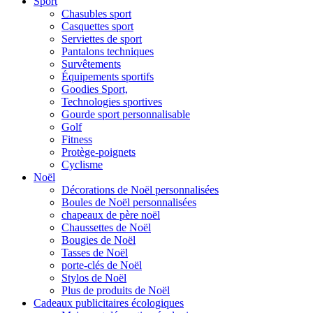
Sport
Chasubles sport
Casquettes sport
Serviettes de sport
Pantalons techniques
Survêtements
Équipements sportifs
Goodies Sport,
Technologies sportives
Gourde sport personnalisable
Golf
Fitness
Protège-poignets
Cyclisme
Noël
Décorations de Noël personnalisées
Boules de Noël personnalisées
chapeaux de père noël
Chaussettes de Noël
Bougies de Noël
Tasses de Noël
porte-clés de Noël
Stylos de Noël
Plus de produits de Noël
Cadeaux publicitaires écologiques