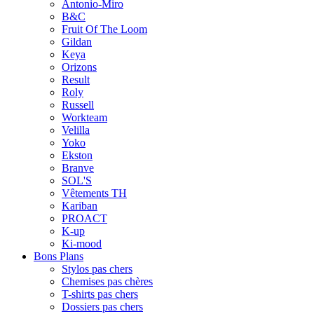
Antonio-Miro
B&C
Fruit Of The Loom
Gildan
Keya
Orizons
Result
Roly
Russell
Workteam
Velilla
Yoko
Ekston
Branve
SOL'S
Vêtements TH
Kariban
PROACT
K-up
Ki-mood
Bons Plans
Stylos pas chers
Chemises pas chères
T-shirts pas chers
Dossiers pas chers