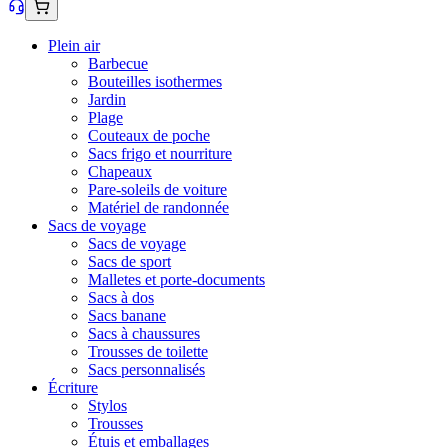
Plein air
Barbecue
Bouteilles isothermes
Jardin
Plage
Couteaux de poche
Sacs frigo et nourriture
Chapeaux
Pare-soleils de voiture
Matériel de randonnée
Sacs de voyage
Sacs de voyage
Sacs de sport
Malletes et porte-documents
Sacs à dos
Sacs banane
Sacs à chaussures
Trousses de toilette
Sacs personnalisés
Écriture
Stylos
Trousses
Étuis et emballages