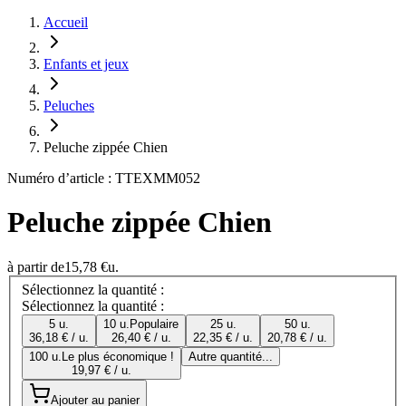
Accueil
Enfants et jeux
Peluches
Peluche zippée Chien
Numéro d’article : TTEXMM052
Peluche zippée Chien
à partir de
15,78 €
u.
Sélectionnez la quantité :
Sélectionnez la quantité :
5 u.
10 u.
Populaire
25 u.
50 u.
36,18 € / u.
26,40 € / u.
22,35 € / u.
20,78 € / u.
100 u.
Le plus économique !
Autre quantité...
19,97 € / u.
Ajouter au panier