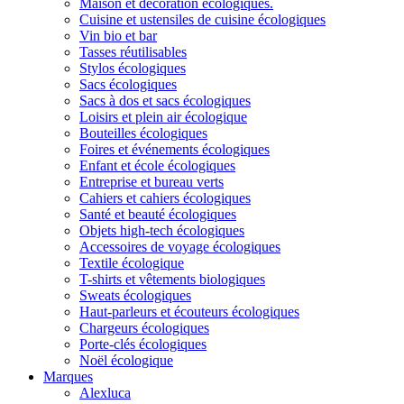
Maison et décoration écologiques.
Cuisine et ustensiles de cuisine écologiques
Vin bio et bar
Tasses réutilisables
Stylos écologiques
Sacs écologiques
Sacs à dos et sacs écologiques
Loisirs et plein air écologique
Bouteilles écologiques
Foires et événements écologiques
Enfant et école écologiques
Entreprise et bureau verts
Cahiers et cahiers écologiques
Santé et beauté écologiques
Objets high-tech écologiques
Accessoires de voyage écologiques
Textile écologique
T-shirts et vêtements biologiques
Sweats écologiques
Haut-parleurs et écouteurs écologiques
Chargeurs écologiques
Porte-clés écologiques
Noël écologique
Marques
Alexluca