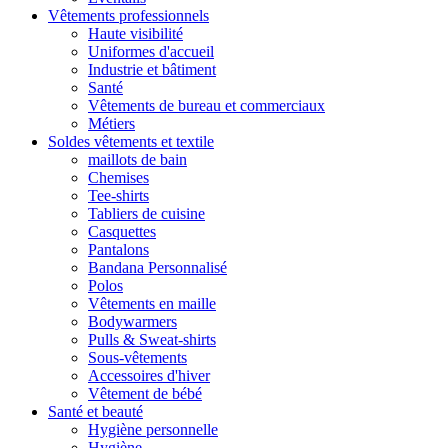
Vêtements professionnels
Haute visibilité
Uniformes d'accueil
Industrie et bâtiment
Santé
Vêtements de bureau et commerciaux
Métiers
Soldes vêtements et textile
maillots de bain
Chemises
Tee-shirts
Tabliers de cuisine
Casquettes
Pantalons
Bandana Personnalisé
Polos
Vêtements en maille
Bodywarmers
Pulls & Sweat-shirts
Sous-vêtements
Accessoires d'hiver
Vêtement de bébé
Santé et beauté
Hygiène personnelle
Hygiène