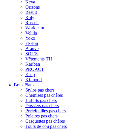
Keya
Orizons
Result
Roly
Russell
Workteam
Velilla
Yoko
Ekston
Branve
SOL'S
Vêtements TH
Kariban
PROACT
K-up
Ki-mood
Bons Plans
Stylos pas chers
Chemises pas chères
T-shirts pas chers
Dossiers pas chers
Portefeuilles pas chers
Polaires pas chers
Casquettes pas chères
Tours de cou pas chers