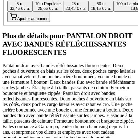
5 u.
10 u.
Populaire
25 u.
50 u.
100 u.
Le pl
33,46 € / u.
25,66 € / u.
20,43 € / u.
19,15 € / u.
18,9
Ajouter au panier
Plus de détails pour PANTALON DROIT
AVEC BANDES RÉFLÉCHISSANTES
FLUORESCENTES
Pantalon droit avec bandes réfléchissantes fluorescentes. Deux
poches à ouverture en biais sur les côtés, deux poches cargo latérales
avec rabat velcro. Une poche arrière boutonnée avec une boucle et
une fermeture à bouton. Deux bandes fluo avec bande réfléchissante
sur les jambes. Élastique à la taille. passants de ceinture Fermeture
boutonnée et braguette zippée. Pantalon droit avec bandes
réfléchissantes fluorescentes. Deux poches à ouverture en biais sur
les côtés, deux poches cargo latérales avec rabat velcro. Une poche
arrière boutonnée avec une boucle et une fermeture à bouton. Deux
bandes fluo avec bande réfléchissante sur les jambes. Élastique à la
taille. passants de ceinture Fermeture boutonnée et braguette zippée.
Faites confiance à Garrampa, leader du merchandising depuis 15
ans, et surprenez vos clients et employés avec tout cadeau
promotionnel inclus dans notre large gamme de produits.