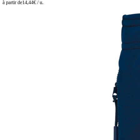
à partir de
14,44
€ /
u.