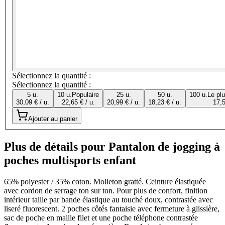
Sélectionnez la quantité :
Sélectionnez la quantité :
5 u.
10 u.
Populaire
25 u.
50 u.
100 u.
Le pl
30,09 € / u.
22,65 € / u.
20,99 € / u.
18,23 € / u.
17,5
Ajouter au panier
Plus de détails pour Pantalon de jogging à
poches multisports enfant
65% polyester / 35% coton. Molleton gratté. Ceinture élastiquée
avec cordon de serrage ton sur ton. Pour plus de confort, finition
intérieur taille par bande élastique au touché doux, contrastée avec
liseré fluorescent. 2 poches côtés fantaisie avec fermeture à glissière,
sac de poche en maille filet et une poche téléphone contrastée