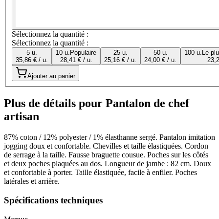
Sélectionnez la quantité :
Sélectionnez la quantité :
5 u.
10 u.
Populaire
25 u.
50 u.
100 u.
Le pl
35,86 € / u.
28,41 € / u.
25,16 € / u.
24,00 € / u.
23,2
Ajouter au panier
Plus de détails pour Pantalon de chef
artisan
87% coton / 12% polyester / 1% élasthanne sergé. Pantalon imitation
jogging doux et confortable. Chevilles et taille élastiquées. Cordon
de serrage à la taille. Fausse braguette cousue. Poches sur les côtés
et deux poches plaquées au dos. Longueur de jambe : 82 cm. Doux
et confortable à porter. Taille élastiquée, facile à enfiler. Poches
latérales et arrière.
Spécifications techniques