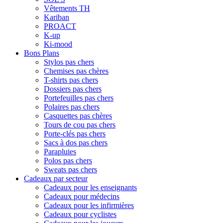
Vêtements TH
Kariban
PROACT
K-up
Ki-mood
Bons Plans
Stylos pas chers
Chemises pas chères
T-shirts pas chers
Dossiers pas chers
Portefeuilles pas chers
Polaires pas chers
Casquettes pas chères
Tours de cou pas chers
Porte-clés pas chers
Sacs à dos pas chers
Parapluies
Polos pas chers
Sweats pas chers
Cadeaux par secteur
Cadeaux pour les enseignants
Cadeaux pour médecins
Cadeaux pour les infirmières
Cadeaux pour cyclistes