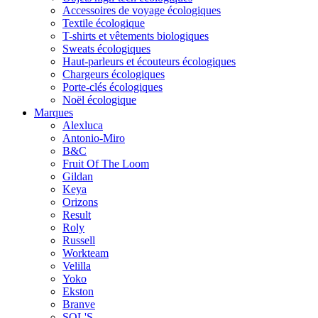
Accessoires de voyage écologiques
Textile écologique
T-shirts et vêtements biologiques
Sweats écologiques
Haut-parleurs et écouteurs écologiques
Chargeurs écologiques
Porte-clés écologiques
Noël écologique
Marques
Alexluca
Antonio-Miro
B&C
Fruit Of The Loom
Gildan
Keya
Orizons
Result
Roly
Russell
Workteam
Velilla
Yoko
Ekston
Branve
SOL'S