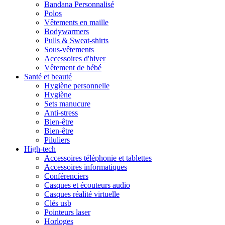
Bandana Personnalisé
Polos
Vêtements en maille
Bodywarmers
Pulls & Sweat-shirts
Sous-vêtements
Accessoires d'hiver
Vêtement de bébé
Santé et beauté
Hygiène personnelle
Hygiène
Sets manucure
Anti-stress
Bien-être
Bien-être
Piluliers
High-tech
Accessoires téléphonie et tablettes
Accessoires informatiques
Conférenciers
Casques et écouteurs audio
Casques réalité virtuelle
Clés usb
Pointeurs laser
Horloges