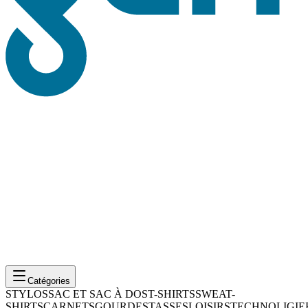
Catégories
STYLOS
SAC ET SAC À DOS
T-SHIRTS
SWEAT-
SHIRTS
CARNETS
GOURDES
TASSES
LOISIRS
TECHNOLIGIE