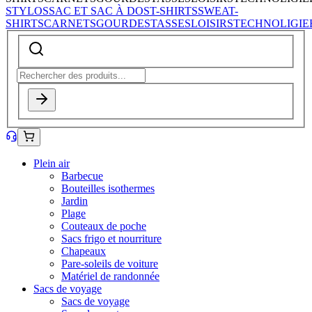
STYLOS
SAC ET SAC À DOS
T-SHIRTS
SWEAT-
SHIRTS
CARNETS
GOURDES
TASSES
LOISIRS
TECHNOLIGIE
Plein air
Barbecue
Bouteilles isothermes
Jardin
Plage
Couteaux de poche
Sacs frigo et nourriture
Chapeaux
Pare-soleils de voiture
Matériel de randonnée
Sacs de voyage
Sacs de voyage