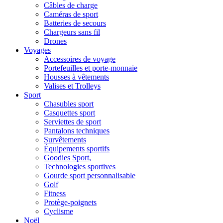
Câbles de charge
Caméras de sport
Batteries de secours
Chargeurs sans fil
Drones
Voyages
Accessoires de voyage
Portefeuilles et porte-monnaie
Housses à vêtements
Valises et Trolleys
Sport
Chasubles sport
Casquettes sport
Serviettes de sport
Pantalons techniques
Survêtements
Équipements sportifs
Goodies Sport,
Technologies sportives
Gourde sport personnalisable
Golf
Fitness
Protège-poignets
Cyclisme
Noël