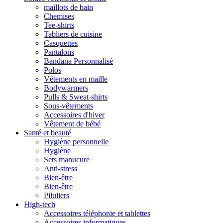
maillots de bain
Chemises
Tee-shirts
Tabliers de cuisine
Casquettes
Pantalons
Bandana Personnalisé
Polos
Vêtements en maille
Bodywarmers
Pulls & Sweat-shirts
Sous-vêtements
Accessoires d'hiver
Vêtement de bébé
Santé et beauté
Hygiène personnelle
Hygiène
Sets manucure
Anti-stress
Bien-être
Bien-être
Piluliers
High-tech
Accessoires téléphonie et tablettes
Accessoires informatiques