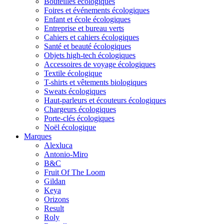
Bouteilles écologiques
Foires et événements écologiques
Enfant et école écologiques
Entreprise et bureau verts
Cahiers et cahiers écologiques
Santé et beauté écologiques
Objets high-tech écologiques
Accessoires de voyage écologiques
Textile écologique
T-shirts et vêtements biologiques
Sweats écologiques
Haut-parleurs et écouteurs écologiques
Chargeurs écologiques
Porte-clés écologiques
Noël écologique
Marques
Alexluca
Antonio-Miro
B&C
Fruit Of The Loom
Gildan
Keya
Orizons
Result
Roly