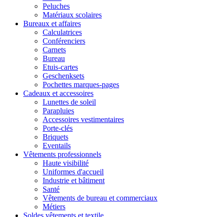
Peluches
Matériaux scolaires
Bureaux et affaires
Calculatrices
Conférenciers
Carnets
Bureau
Etuis-cartes
Geschenksets
Pochettes marques-pages
Cadeaux et accessoires
Lunettes de soleil
Parapluies
Accessoires vestimentaires
Porte-clés
Briquets
Eventails
Vêtements professionnels
Haute visibilité
Uniformes d'accueil
Industrie et bâtiment
Santé
Vêtements de bureau et commerciaux
Métiers
Soldes vêtements et textile