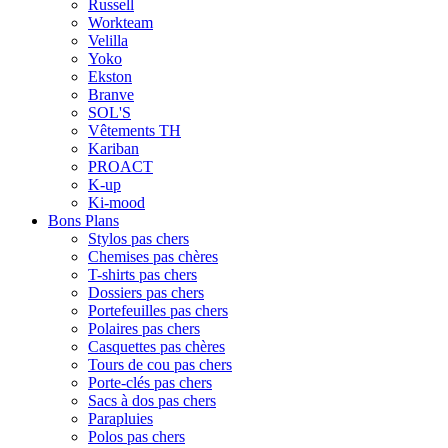
Russell
Workteam
Velilla
Yoko
Ekston
Branve
SOL'S
Vêtements TH
Kariban
PROACT
K-up
Ki-mood
Bons Plans
Stylos pas chers
Chemises pas chères
T-shirts pas chers
Dossiers pas chers
Portefeuilles pas chers
Polaires pas chers
Casquettes pas chères
Tours de cou pas chers
Porte-clés pas chers
Sacs à dos pas chers
Parapluies
Polos pas chers