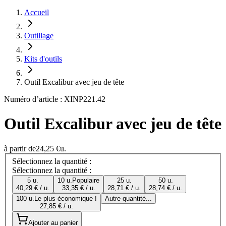
Accueil
Outillage
Kits d'outils
Outil Excalibur avec jeu de tête
Numéro d’article : XINP221.42
Outil Excalibur avec jeu de tête
à partir de
24,25 €
u.
Sélectionnez la quantité :
Sélectionnez la quantité :
5 u.
10 u.
Populaire
25 u.
50 u.
40,29 € / u.
33,35 € / u.
28,71 € / u.
28,74 € / u.
100 u.
Le plus économique !
Autre quantité...
27,85 € / u.
Ajouter au panier