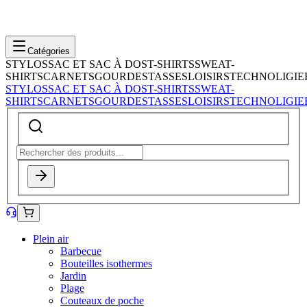
Catégories
STYLOS
SAC ET SAC À DOS
T-SHIRTS
SWEAT-
SHIRTS
CARNETS
GOURDES
TASSES
LOISIRS
TECHNOLIGIE
STYLOS
SAC ET SAC À DOS
T-SHIRTS
SWEAT-
SHIRTS
CARNETS
GOURDES
TASSES
LOISIRS
TECHNOLIGIE
Plein air
Barbecue
Bouteilles isothermes
Jardin
Plage
Couteaux de poche