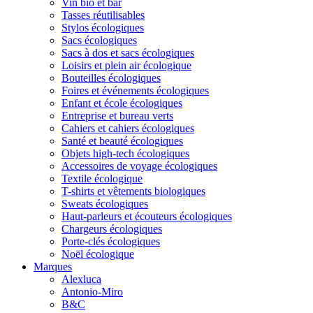
Vin bio et bar
Tasses réutilisables
Stylos écologiques
Sacs écologiques
Sacs à dos et sacs écologiques
Loisirs et plein air écologique
Bouteilles écologiques
Foires et événements écologiques
Enfant et école écologiques
Entreprise et bureau verts
Cahiers et cahiers écologiques
Santé et beauté écologiques
Objets high-tech écologiques
Accessoires de voyage écologiques
Textile écologique
T-shirts et vêtements biologiques
Sweats écologiques
Haut-parleurs et écouteurs écologiques
Chargeurs écologiques
Porte-clés écologiques
Noël écologique
Marques
Alexluca
Antonio-Miro
B&C