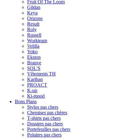
Fruit Of The Loom
Gildan
Keya
Orizons
Result
Roly
Russell
Workteam
Velilla
Yoko
Ekston
Branve
SOL'S
Vêtements TH
Kariban
PROACT
K-up
Ki-mood
Bons Plans
Stylos pas chers
Chemises pas chères
T-shirts pas chers
Dossiers pas chers
Portefeuilles pas chers
Polaires pas chers