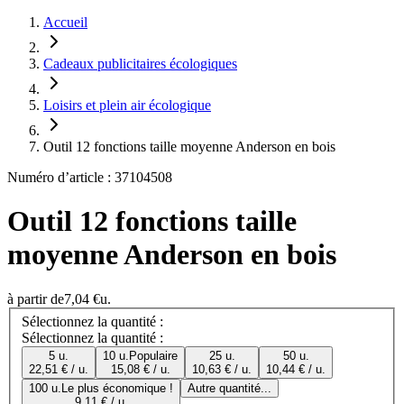
Accueil
Cadeaux publicitaires écologiques
Loisirs et plein air écologique
Outil 12 fonctions taille moyenne Anderson en bois
Numéro d’article : 37104508
Outil 12 fonctions taille
moyenne Anderson en bois
à partir de
7,04 €
u.
Sélectionnez la quantité :
Sélectionnez la quantité :
5 u.
10 u.
Populaire
25 u.
50 u.
22,51 € / u.
15,08 € / u.
10,63 € / u.
10,44 € / u.
100 u.
Le plus économique !
Autre quantité...
9,11 € / u.