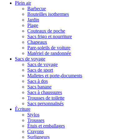
Plein air
Barbecue
Bouteilles isothermes
Jardin
Plage
Couteaux de poche
Sacs frigo et nourriture
Chapeaux
Pare-soleils de voiture
Matériel de randonnée
Sacs de voyage
Sacs de voyage
Sacs de sport
Malletes et porte-documents
Sacs à dos
Sacs banane
Sacs à chaussures
Trousses de toilette
Sacs personnalisés
Écriture
Stylos
Trousses
Étuis et emballages
Crayons
Surligneurs