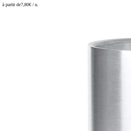
à partir de
7,80
€ /
u.