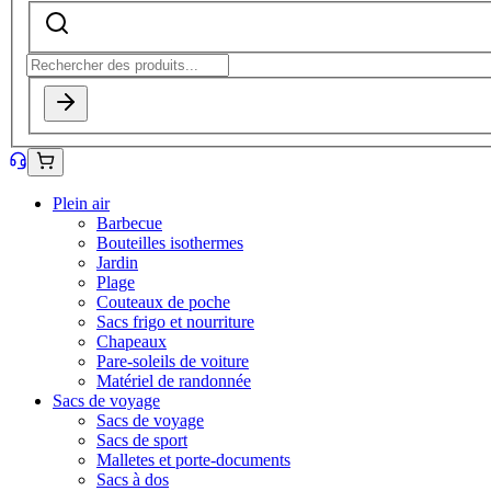
Plein air
Barbecue
Bouteilles isothermes
Jardin
Plage
Couteaux de poche
Sacs frigo et nourriture
Chapeaux
Pare-soleils de voiture
Matériel de randonnée
Sacs de voyage
Sacs de voyage
Sacs de sport
Malletes et porte-documents
Sacs à dos