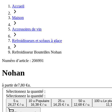
Accueil
Maison
Accessoires de vin
Refroidisseurs et scéaux à glace
Refroidisseur Bouteilles Nohan
Numéro d’article : 206991
Nohan
à partir de
7,80 €
u.
Sélectionnez la quantité :
Sélectionnez la quantité :
5 u.
10 u.
Populaire
25 u.
50 u.
100 u.
Le pl
24,27 € / u.
16,38 € / u.
14,25 € / u.
12,68 € / u.
11,3