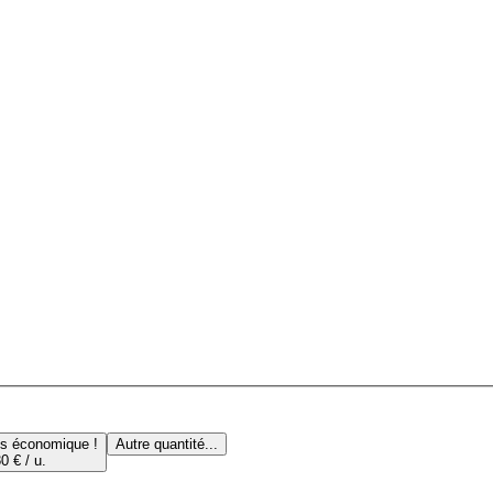
us économique !
Autre quantité...
0 € / u.