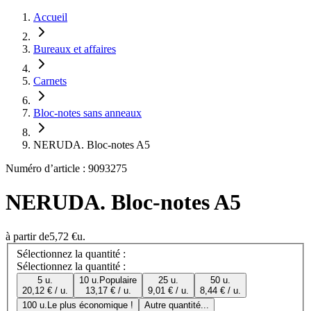
Accueil
Bureaux et affaires
Carnets
Bloc-notes sans anneaux
NERUDA. Bloc-notes A5
Numéro d’article : 9093275
NERUDA. Bloc-notes A5
à partir de
5,72 €
u.
Sélectionnez la quantité :
Sélectionnez la quantité :
5 u.
10 u.
Populaire
25 u.
50 u.
20,12 € / u.
13,17 € / u.
9,01 € / u.
8,44 € / u.
100 u.
Le plus économique !
Autre quantité...