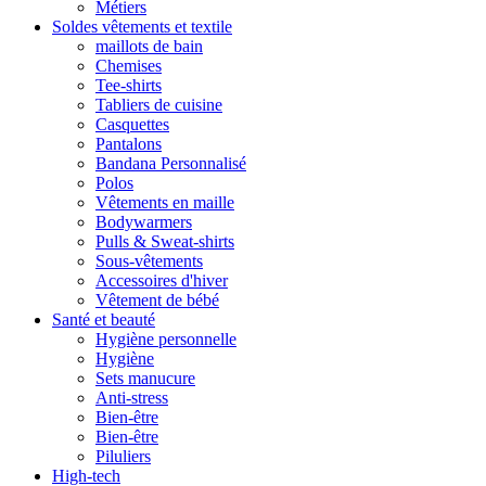
Métiers
Soldes vêtements et textile
maillots de bain
Chemises
Tee-shirts
Tabliers de cuisine
Casquettes
Pantalons
Bandana Personnalisé
Polos
Vêtements en maille
Bodywarmers
Pulls & Sweat-shirts
Sous-vêtements
Accessoires d'hiver
Vêtement de bébé
Santé et beauté
Hygiène personnelle
Hygiène
Sets manucure
Anti-stress
Bien-être
Bien-être
Piluliers
High-tech