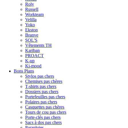
Roly
Russell
Workteam
Velilla
Yoko
Ekston
Branve
SOL'S
Vêtements TH
Kariban
PROACT
K-up
Ki-mood
Bons Plans
Stylos pas chers
Chemises pas chères
T-shirts pas chers
Dossiers pas chers
Portefeuilles pas chers
Polaires pas chers
Casquettes pas chères
Tours de cou pas chers
Porte-clés pas chers
Sacs à dos pas chers
Parapluies