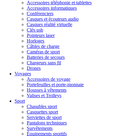
Accessoires téléphonie et tablettes
Accessoires informatiques
Conférenciers
Casques et écouteurs audio
Casques réalité virtuelle
Clés usb
Pointeurs laser
Horloges
Câbles de charge
Caméras de sport
Batteries de secours
Chargeurs sans fil
Drones
Voyages
Accessoires de voyage
Portefeuilles et porte-monnaie
Housses à vêtements
Valises et Trolleys
Sport
Chasubles sport
Casquettes sport
Serviettes de sport
Pantalons techniques
Survêtements
Équipements sportifs