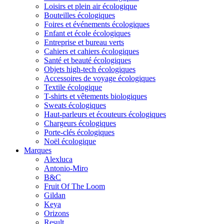
Loisirs et plein air écologique
Bouteilles écologiques
Foires et événements écologiques
Enfant et école écologiques
Entreprise et bureau verts
Cahiers et cahiers écologiques
Santé et beauté écologiques
Objets high-tech écologiques
Accessoires de voyage écologiques
Textile écologique
T-shirts et vêtements biologiques
Sweats écologiques
Haut-parleurs et écouteurs écologiques
Chargeurs écologiques
Porte-clés écologiques
Noël écologique
Marques
Alexluca
Antonio-Miro
B&C
Fruit Of The Loom
Gildan
Keya
Orizons
Result