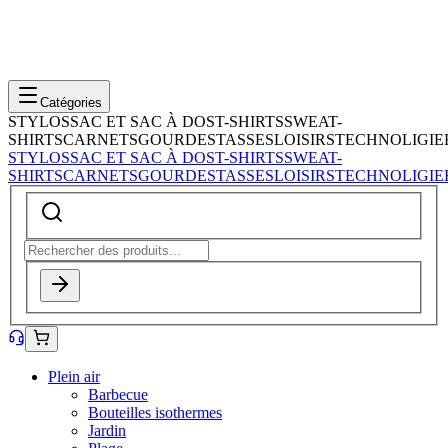
Catégories
STYLOS
SAC ET SAC À DOS
T-SHIRTS
SWEAT-
SHIRTS
CARNETS
GOURDES
TASSES
LOISIRS
TECHNOLIGIE
STYLOS
SAC ET SAC À DOS
T-SHIRTS
SWEAT-
SHIRTS
CARNETS
GOURDES
TASSES
LOISIRS
TECHNOLIGIE
Plein air
Barbecue
Bouteilles isothermes
Jardin