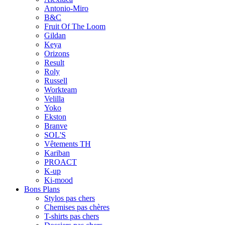
Antonio-Miro
B&C
Fruit Of The Loom
Gildan
Keya
Orizons
Result
Roly
Russell
Workteam
Velilla
Yoko
Ekston
Branve
SOL'S
Vêtements TH
Kariban
PROACT
K-up
Ki-mood
Bons Plans
Stylos pas chers
Chemises pas chères
T-shirts pas chers