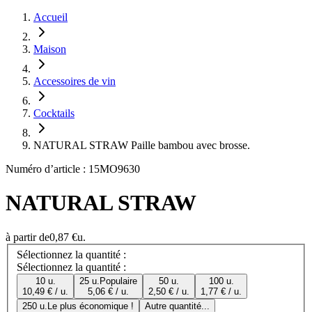
Accueil
Maison
Accessoires de vin
Cocktails
NATURAL STRAW Paille bambou avec brosse.
Numéro d’article : 15MO9630
NATURAL STRAW
à partir de
0,87 €
u.
Sélectionnez la quantité :
Sélectionnez la quantité :
10 u.
25 u.
Populaire
50 u.
100 u.
10,49 € / u.
5,06 € / u.
2,50 € / u.
1,77 € / u.
250 u.
Le plus économique !
Autre quantité...