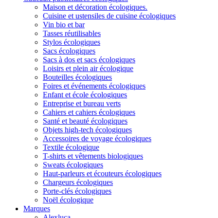
Maison et décoration écologiques.
Cuisine et ustensiles de cuisine écologiques
Vin bio et bar
Tasses réutilisables
Stylos écologiques
Sacs écologiques
Sacs à dos et sacs écologiques
Loisirs et plein air écologique
Bouteilles écologiques
Foires et événements écologiques
Enfant et école écologiques
Entreprise et bureau verts
Cahiers et cahiers écologiques
Santé et beauté écologiques
Objets high-tech écologiques
Accessoires de voyage écologiques
Textile écologique
T-shirts et vêtements biologiques
Sweats écologiques
Haut-parleurs et écouteurs écologiques
Chargeurs écologiques
Porte-clés écologiques
Noël écologique
Marques
Alexluca