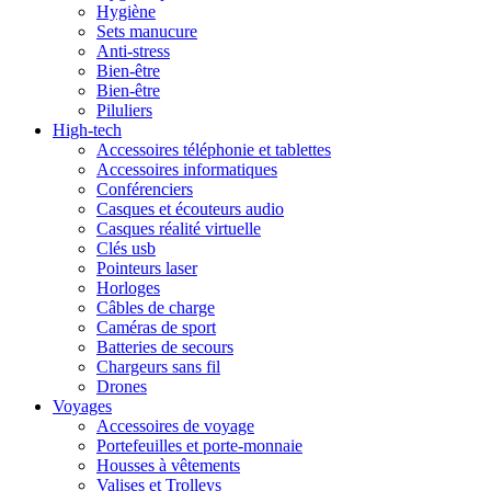
Hygiène
Sets manucure
Anti-stress
Bien-être
Bien-être
Piluliers
High-tech
Accessoires téléphonie et tablettes
Accessoires informatiques
Conférenciers
Casques et écouteurs audio
Casques réalité virtuelle
Clés usb
Pointeurs laser
Horloges
Câbles de charge
Caméras de sport
Batteries de secours
Chargeurs sans fil
Drones
Voyages
Accessoires de voyage
Portefeuilles et porte-monnaie
Housses à vêtements
Valises et Trolleys