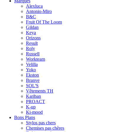
Marques
Alexluca
Antonio-Miro
B&C
Fruit Of The Loom
Gildan
Keya
Orizons
Result
Roly
Russell
Workteam
Velilla
Yoko
Ekston
Branve
SOL'S
Vêtements TH
Kariban
PROACT
K-up
Ki-mood
Bons Plans
Stylos pas chers
Chemises pas chères