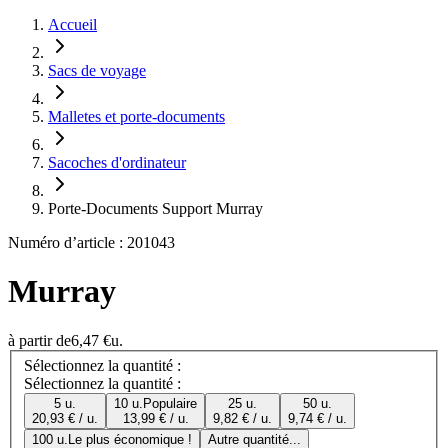
Accueil
Sacs de voyage
Malletes et porte-documents
Sacoches d'ordinateur
Porte-Documents Support Murray
Numéro d’article : 201043
Murray
à partir de
6,47 €
u.
Sélectionnez la quantité :
Sélectionnez la quantité :
5 u.
10 u.
Populaire
25 u.
50 u.
20,93 € / u.
13,99 € / u.
9,82 € / u.
9,74 € / u.
100 u.
Le plus économique !
Autre quantité...