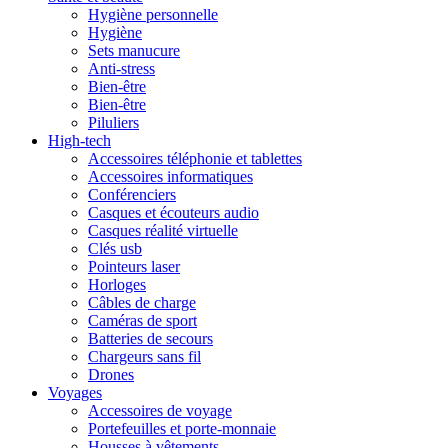
Hygiène personnelle
Hygiène
Sets manucure
Anti-stress
Bien-être
Bien-être
Piluliers
High-tech
Accessoires téléphonie et tablettes
Accessoires informatiques
Conférenciers
Casques et écouteurs audio
Casques réalité virtuelle
Clés usb
Pointeurs laser
Horloges
Câbles de charge
Caméras de sport
Batteries de secours
Chargeurs sans fil
Drones
Voyages
Accessoires de voyage
Portefeuilles et porte-monnaie
Housses à vêtements